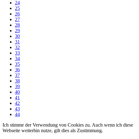
24
25
26
27
28
29
30
31
32
33
34
35
36
37
38
39
40
41
42
43
44
Ich stimme der Verwendung von Cookies zu. Auch wenn ich diese
Webseite weiterhin nutze, gilt dies als Zustimmung.