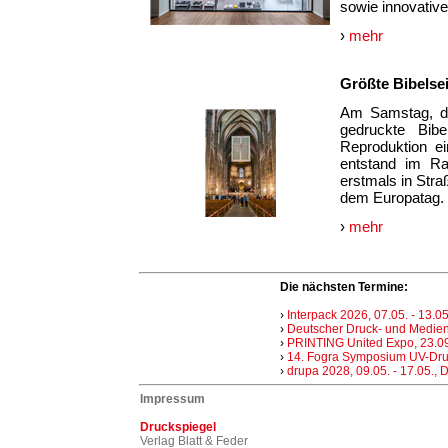
sowie innovativ
›
mehr
Größte Bibelse
Am Samstag, de
gedruckte Bibe
Reproduktion ei
entstand im R
erstmals in Stra
dem Europatag.
›
mehr
Die nächsten Termine:
›
Interpack 2026, 07.05. - 13.05
›
Deutscher Druck- und Medienta
›
PRINTING United Expo, 23.09.
›
14. Fogra Symposium UV-Dru
›
drupa 2028, 09.05. - 17.05., 
Impressum
Druckspiegel
Verlag Blatt & Feder