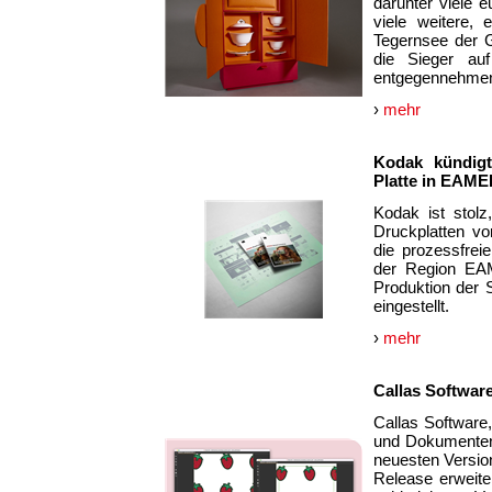
darunter viele 
viele weitere,
Tegernsee der 
die Sieger au
entgegennehme
›
mehr
Kodak kündigt
Platte in EAME
Kodak ist stolz
Druckplatten vo
die prozessfre
der Region EAM
Produktion der
eingestellt.
›
mehr
Callas Software
Callas Software
und Dokumenten-
neuesten Versio
Release erweite