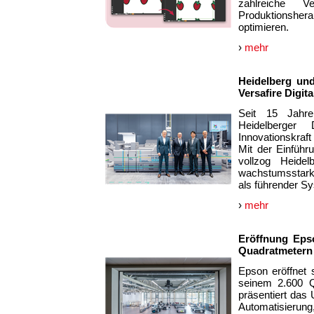
zahlreiche V
Produktionshe
optimieren.
›
mehr
Heidelberg und
Versafire Digi
Seit 15 Jahre
Heidelberger
Innovationskraft
Mit der Einführ
vollzog Heidel
wachstumsstarke
als führender Sy
›
mehr
Eröffnung Epso
Quadratmetern
Epson eröffnet 
seinem 2.600 Q
präsentiert da
Automatisierung,