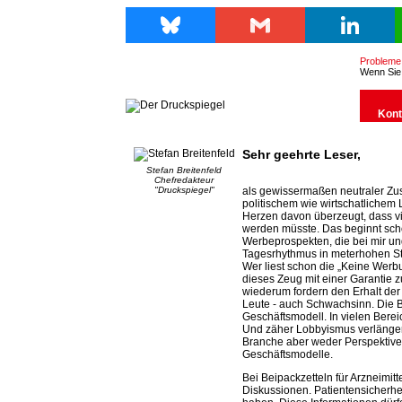
Bluesky
Gmail
LinkedIn
Probleme m
Wenn Sie 
Kont
Sehr geehrte Leser,
Stefan Breitenfeld
Chefredakteur
"Druckspiegel"
als gewissermaßen neutraler Z
politischem wie wirtschatlichem L
Herzen davon überzeugt, dass vie
werden müsste. Das beginnt sch
Werbeprospekten, die bei mir und
Tagesrhythmus in meterhohen Sta
Wer liest schon die „Keine Werb
dieses Zeug mit einer Garantie z
wiederum fordern den Erhalt der
Leute - auch Schwachsinn. Die Bel
Geschäftsmodell. In vielen Bere
Und zäher Lobbyismus verlänger
Branche aber weder Perspektiv
Geschäftsmodelle.
Bei Beipackzetteln für Arzneimit
Diskussionen. Patientensicherh