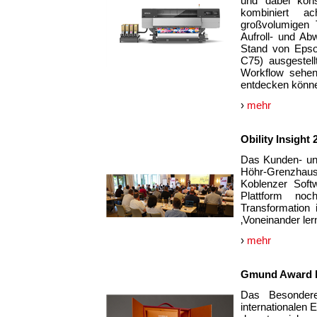
und dabei kons
kombiniert a
großvolumigen 
Aufroll- und Ab
Stand von Epso
C75) ausgestel
Workflow sehen
entdecken könn
›
mehr
Obility Insight 
Das Kunden- und
Höhr-Grenzhaus
Koblenzer Soft
Plattform noc
Transformation 
‚Voneinander lern
›
mehr
Gmund Award b
Das Besonder
internationalen