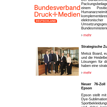
Packungsbeilage 
einem Posit
Humanarzneimi
komplementäres
elektronischer
Umsetzungsge
Bundesministeri
›
mehr
Strategische Z
Metsä Board, eu
und die Heidelb
Lösungen für di
haben eine strat
›
mehr
Neuer 76-Zoll
Epson
Epson stellt m
Dye-Sublima
Sportbekleidungs