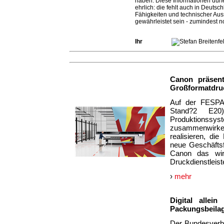
haben. Diese Informationen dürfe
ehrlich: die fehlt auch in Deuts
Fähigkeiten und technischer Au
gewährleistet sein - zumindest n
Ihr
Canon präsen
Großformatdru
Auf der FESPA 
Stand?2 E20)
Produktionssy
zusammenwirk
realisieren, di
neue Geschäftsf
Canon das wirt
Druckdienstleis
›
mehr
Digital allei
Packungsbeila
Der Bundesverba