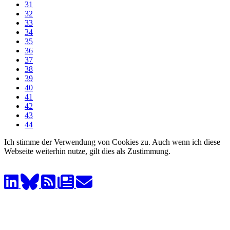
31
32
33
34
35
36
37
38
39
40
41
42
43
44
Ich stimme der Verwendung von Cookies zu. Auch wenn ich diese
Webseite weiterhin nutze, gilt dies als Zustimmung.