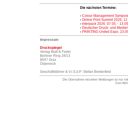
Die nächsten Termine:
›
Colour Management Symposiu
›
Online Print Summit 2026, 12
›
Interpack 2026, 07.05. - 13.05
›
Deutscher Druck- und Medienta
›
PRINTING United Expo, 23.09.
Impressum
Druckspiegel
Verlag Blatt & Feder
Berliner Ring 28/13
8047 Graz
Österreich
Geschäftsführer & V.i.S.d.P: Stefan Breitenfeld
Die Übernahme einzelner Meldungen ist nur mit
Zum Abme