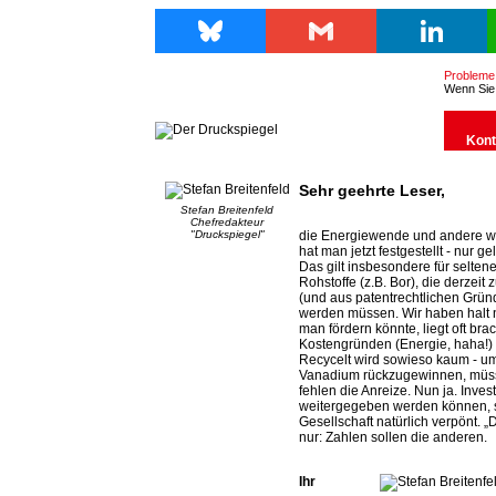
Bluesky
Gmail
LinkedIn
Probleme m
Wenn Sie 
Kont
Sehr geehrte Leser,
Stefan Breitenfeld
Chefredakteur
"Druckspiegel"
die Energiewende und andere wir
hat man jetzt festgestellt - nur
Das gilt insbesondere für selten
Rohstoffe (z.B. Bor), die derzeit 
(und aus patentrechtlichen Gründ
werden müssen. Wir haben halt n
man fördern könnte, liegt oft br
Kostengründen (Energie, haha!) „p
Recycelt wird sowieso kaum - um
Vanadium rückzugewinnen, müsst
fehlen die Anreize. Nun ja. Inves
weitergegeben werden können, si
Gesellschaft natürlich verpönt. „Di
nur: Zahlen sollen die anderen.
Ihr