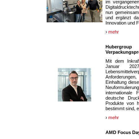
im vergangenen
Digitaldrucktec
nun gemeinsam.
und ergänzt dam
Innovation und Fle
›
mehr
Hubergroup 
Verpackungspr
Mit dem Inkraf
Januar 202
Lebensmittelve
Anforderungen,
Einhaltung diese
Neuformulieru
internationale
deutsche Druckf
Produkte von h
bestimmt sind, e
›
mehr
AMD Focus Day