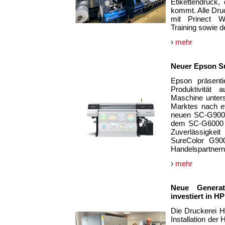
Etikettendruck,
kommt. Alle Dru
mit Prinect Wo
Training sowie d
›
mehr
Neuer Epson Su
Epson präsent
Produktivität 
Maschine unters
Marktes nach ef
neuen SC-G9000
dem SC-G6000 ei
Zuverlässigkei
SureColor G900
Handelspartnern 
›
mehr
Neue Generat
investiert in H
Die Druckerei Ha
Installation der