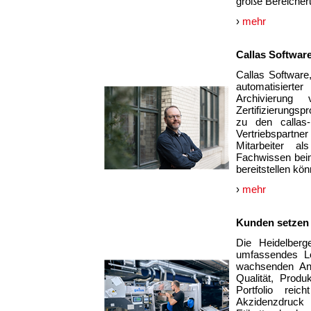
große Bereicher
›
mehr
Callas Software
Callas Software
automatisierte
Archivierung
Zertifizierungs
zu den callas-
Vertriebspartner 
Mitarbeiter a
Fachwissen beim
bereitstellen kö
›
mehr
Kunden setzen 
Die Heidelberg
umfassendes Lös
wachsenden Anf
Qualität, Produ
Portfolio rei
Akzidenzdruck 