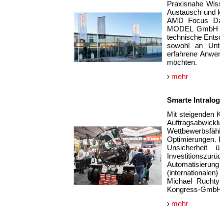
Praxisnahe Wiss
Austausch und k
AMD Focus Day
MODEL GmbH im 
technische Entsc
sowohl an Unt
erfahrene Anwen
möchten.
›
mehr
Smarte Intralogi
Mit steigenden K
Auftragsabwickl
Wettbewerbsfä
Optimierungen. 
Unsicherheit 
Investitionszu
Automatisier
(internationale
Michael Rucht
Kongress-GmbH
›
mehr