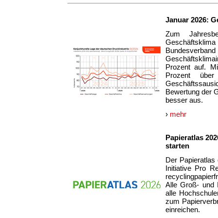
Januar 2026: G
Zum Jahresbe
Geschäftsklima
Bundesverband
Geschäftsklim
Prozent auf. M
Prozent übe
Geschäftssausi
Bewertung der G
besser aus.
›
mehr
Papieratlas 20
starten
Der Papieratlas
Initiative Pro 
recyclingpapie
Alle Groß- und 
alle Hochschule
zum Papierverbr
einreichen.