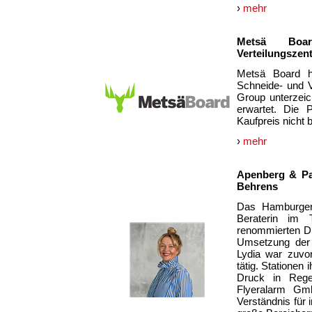
›
mehr
Metsä Boa
Verteilungszen
Metsä Board h
Schneide- und V
Group unterzeic
erwartet. Die 
Kaufpreis nicht
›
mehr
Apenberg & Par
Behrens
Das Hamburger 
Beraterin im T
renommierten Dr
Umsetzung der „
Lydia war zuvo
tätig. Statione
Druck in Rege
Flyeralarm Gmb
Verständnis für 