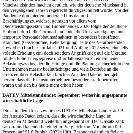
Mittelstandsindex machen deutlich, wie der deutsche Mittelstand in
den vergangenen Jahren regelrecht durchgeschüttelt wurde: Vor der
Pandemie dominierten moderate Umsatz- und
Beschäftigungszuwächse, getragen vor allem vom
Dienstleistungssektor und Binnenhandel. 2020 folgte der deutliche
Einbruch durch die Corona-Pandemie, die Umsatzrückgänge und
temporäre Personalabbaumaßnahmen in besonders betroffenen
Branchen (Gastronomie, Beherbergung, Teile des Verarbeitenden
Gewerbes) brachte. Im Jahr 2021 und Anfang 2022 setzte eine teils
volatile Erholung ein, doch seit dem Angriffskrieg auf die Ukraine
führten hohe Energiepreise und Inflationsraten zu einem neuen
Belastungszyklus, der die Erträge und die Planungssicherheit in den
Unternehmen massiv beeinträchtigte und viele Betriebe an die
Grenzen ihrer Belastbarkeit brachte. Aus den Datenreihen geht
hervor, dass die Kleinstunternehmen besonders stark betroffen
waren und sich bis heute nicht erholt haben.
DATEV Mittelstandsindex September: weiterhin angespannte
wirtschaftliche Lage
Die aktuellen Umsatzwerte des DATEV Mittelstandsindex auf Basis
der August-Daten zeigen, dass die wirtschaftliche Lage im
deutschen Mittelstand weiterhin angespannt ist. Der Umsatz sank
saison- und kalenderbereinigt im Vergleich zum Vorjahr um 0,9
Prozent auf 91,6 Punkte (2022=100). Besonders deutlich fiel der