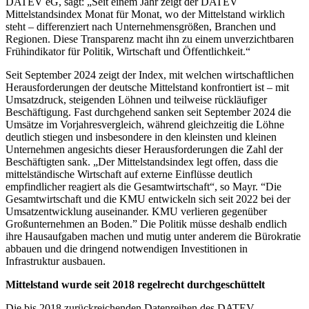
DATEV eG, sagt: „Seit einem Jahr zeigt der DATEV
Mittelstandsindex Monat für Monat, wo der Mittelstand wirklich
steht – differenziert nach Unternehmensgrößen, Branchen und
Regionen. Diese Transparenz macht ihn zu einem unverzichtbaren
Frühindikator für Politik, Wirtschaft und Öffentlichkeit.“
Seit September 2024 zeigt der Index, mit welchen wirtschaftlichen
Herausforderungen der deutsche Mittelstand konfrontiert ist – mit
Umsatzdruck, steigenden Löhnen und teilweise rückläufiger
Beschäftigung. Fast durchgehend sanken seit September 2024 die
Umsätze im Vorjahresvergleich, während gleichzeitig die Löhne
deutlich stiegen und insbesondere in den kleinsten und kleinen
Unternehmen angesichts dieser Herausforderungen die Zahl der
Beschäftigten sank. „Der Mittelstandsindex legt offen, dass die
mittelständische Wirtschaft auf externe Einflüsse deutlich
empfindlicher reagiert als die Gesamtwirtschaft“, so Mayr. “Die
Gesamtwirtschaft und die KMU entwickeln sich seit 2022 bei der
Umsatzentwicklung auseinander. KMU verlieren gegenüber
Großunternehmen an Boden.” Die Politik müsse deshalb endlich
ihre Hausaufgaben machen und mutig unter anderem die Bürokratie
abbauen und die dringend notwendigen Investitionen in
Infrastruktur ausbauen.
Mittelstand wurde seit 2018 regelrecht durchgeschüttelt
Die bis 2018 zurückreichenden Datenreihen des DATEV