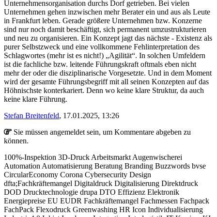
Unternehmensorganisation durchs Dorf getrieben. Bei vielen
Unternehmen gehen inzwischen mehr Berater ein und aus als Leute
in Frankfurt leben. Gerade größere Unternehmen bzw. Konzerne
sind nur noch damit beschäftigt, sich permanent umzustrukturieren
und neu zu organisieren. Ein Konzept jagt das nächste - Existenz als
purer Selbstzweck und eine vollkommene Fehlinterpretation des
Schlagwortes (mehr ist es nicht!) „Agilität“. In solchen Umfeldern
ist die fachliche bzw. leitende Führungskraft oftmals eben nicht
mehr der oder die disziplinarische Vorgesetzte. Und in dem Moment
wird der gesamte Führungsbegriff mit all seinen Konzepten auf das
Höhnischste konterkariert. Denn wo keine klare Struktur, da auch
keine klare Führung.
Stefan Breitenfeld
, 17.01.2025, 13:26
Sie müssen angemeldet sein, um Kommentare abgeben zu
können.
100%-Inspektion
3D-Druck
Arbeitsmarkt
Augenwischerei
Automation
Automatisierung
Beratung
Branding
Buzzwords
bvse
CircularEconomy
Corona
Cybersecurity
Design
dfta;Fachkräftemangel
Digitaldruck
Digitalisierung
Direktdruck
DOD
Drucktechnologie
drupa
DTO
Effizienz
Elektronik
Energiepreise
EU
EUDR
Fachkräftemangel
Fachmessen
Fachpack
FachPack
Flexodruck
Greenwashing
HR
Icon
Individualisierung