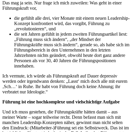
Das mag ja sein. Nur frage ich mich zuweilen: Was geht in einer
Führungskraft vor,
die gefühlt alle drei, vier Monate mit einem neuen Leadership-
Konzept konfrontiert wird, das vorgibt, Führung zu
„revolutionieren“, und
die seit Jahren gefühlt in jedem zweiten Führungsartikel liest:
„Führung muss sich ändern“, „der Mindset der
Führungskräfte muss sich ändern“, gerade so, als habe sich im
Führungsbereich in den Unternehmen in den letzten
Jahrzehnten nichts geändert, obwohl heute dort ganz andere
Personen als vor 30, 40 Jahren die Führungspositionen
innehaben.
Ich vermute, ich würde als Führungskraft auf Dauer depressiv
werden oder irgendwann denken: „Lasst‘ mich doch alle mit eurem
‚Sch…‘ in Ruhe. Ihr habt von Führung doch keine Ahnung; ihr
verbratet nur Ideologie.“
Führung ist eine hochkomplexe und vielschichtige Aufgabe
Und ich muss gestehen, die Führungskräfte hätten damit – aus
meiner Warte – sogar teilweise recht. Denn befasst man sich mit
manchen Leadership-Konzepten näher, gewinnt man nicht selten
den Eindruck: (Mitarbeiter-)Führung sei ein Selbstzweck. Das ist im