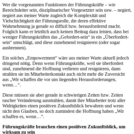
Wer die vorgenannten Funktionen der Führungskräfte – wie
Bereichsleiter sein, disziplinarischer Vorgesetzter sein usw. – negiert,
negiert aus meiner Warte zugleich die Komplexität und
Vielschichtigkeit der Führungsrolle, die deren effektive
Wahrnehmung ja gerade so diffizil bzw. herausfordernd macht.
Folglich kann er letztlich auch keinen Beitrag dazu leisten, dass bei
weniger Führungskräften das „Gefordert-sein“ in ein „Überfordert-
sein“ umschlägt, und diese zunehmend resignieren (oder sogar
ausbrennen).
Ein solches „Empowerment“ wäre aus meiner Warte aktuell jedoch
dringend nötig. Denn wenn Führungskräfte, weil sie überfordert
sind, zunehmend die Hoffnung verlieren und resignieren, dann
strahlen sie im Mitarbeiterkontakt auch nicht mehr die Zuversicht
aus „Wir schaffen die vor uns liegenden Herausforderungen,
wenn…“.
Diese müssen sie aber gerade in schwierigen Zeiten bzw. Zeiten
rascher Veränderung ausstrahlen, damit ihre Mitarbeiter trotz aller
Widrigkeiten einen positiven Zukunftsblick bewahren und wenn
nicht den Glauben, so doch zumindest die Hoffnung haben „Wir
schaffen es, wenn…“.
Führungskräfte brauchen einen positiven Zukunftsblick, um
wirksam zu sein