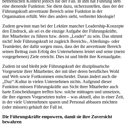
betrieblichen Kontext jedoch nie der Fall. In ihm hat Führung stets
eine dienende Funktion: Sie dient dazu, sicherzustellen, dass der der
Führungskraft anvertraute Bereich seine Funktion in der
Organisation erfüllt. Wer dies anders sieht, verbreitet Ideologie!
Zudem gewinnt man bei der Lektüre mancher Leadership-Konzepte
den Eindruck, als sei es die einzige Aufgabe der Führungskräfte,
ihre Mitarbeiter zu führen bzw. deren „Leader“ zu sein. Das stimmt
nicht! Jede Führungskraft ist zugleich Bereichs-, Abteilungs- oder
Teamleiter, der dafür sorgen muss, dass der ihr anvertraute Bereich
seinen Beitrag zum Erfolg des Unternehmens leistet und seine (meist
vorgegebenen) Ziele erreicht. Dies ist und bleibt ihre Kernaufgabe.
Zudem ist und bleibt jede Führungskraft der disziplinarische
Vorgesetzte ihrer Mitarbeiter, der mit über deren berufliches Wohl
und Weh sowie Fortkommen entscheidet. Daran ändert auch die
„Duz“-Kultur in vielen Unternehmen nichts. Aufgrund dieser
Funktion müssen Führungskräfte aus Sicht ihrer Mitarbeiter auch
harte Entscheidungen treffen bzw. solche mittragen und umsetzen,
die ihre eigenen Vorgesetzten trafen – was aktuell, also in einer Zeit,
in der viele Unternehmen sparen und Personal abbauen möchten
(oder müssen) gehäuft der Fall ist.
Die Führungskräfte empowern, damit sie ihre Zuversicht
bewahren