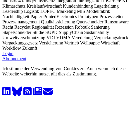
Industrie4.0
Inkjet
Insolvenz
Integration
Intralogistik
IT
Karriere
KI
Klimaschutz
Kreislaufwirtschaft
Kundenbindung
Lagerhaltung
Leadership
Logistik
LOPEC
Marketing
MIS
Modellfabrik
Nachhaltigkeit
Papier
PrintedElectronics
Prototypen
Prozessketten
Prozessmanagement
Qualitätssicherung
Querschneider
Ransomware
Recht
Recyclat
Regionalität
Rezession
Robotik
Sanierung
Stapelschneider
Studie
SUPD
SupplyChain
Sustainability
Umweltverschmutzung
VDI
VDMA
Veredelung
Verpackungsdruck
Verpackungsgesetz
Versicherung
Vertrieb
Wellpappe
Wirtschaft
Workflow
Zukunft
Login
Abonnement
Ich stimme der Verwendung von Cookies zu. Auch wenn ich diese
Webseite weiterhin nutze, gilt dies als Zustimmung.