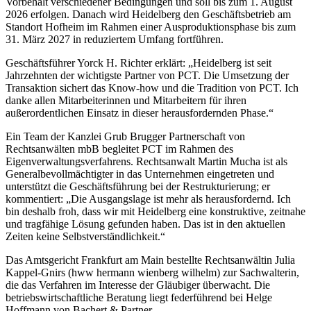
Vorbehalt verschiedener Bedingungen und soll bis zum 1. August
2026 erfolgen. Danach wird Heidelberg den Geschäftsbetrieb am
Standort Hofheim im Rahmen einer Ausproduktionsphase bis zum
31. März 2027 in reduziertem Umfang fortführen.
Geschäftsführer Yorck H. Richter erklärt: „Heidelberg ist seit
Jahrzehnten der wichtigste Partner von PCT. Die Umsetzung der
Transaktion sichert das Know-how und die Tradition von PCT. Ich
danke allen Mitarbeiterinnen und Mitarbeitern für ihren
außerordentlichen Einsatz in dieser herausfordernden Phase.“
Ein Team der Kanzlei Grub Brugger Partnerschaft von
Rechtsanwälten mbB begleitet PCT im Rahmen des
Eigenverwaltungsverfahrens. Rechtsanwalt Martin Mucha ist als
Generalbevollmächtigter in das Unternehmen eingetreten und
unterstützt die Geschäftsführung bei der Restrukturierung; er
kommentiert: „Die Ausgangslage ist mehr als herausfordernd. Ich
bin deshalb froh, dass wir mit Heidelberg eine konstruktive, zeitnahe
und tragfähige Lösung gefunden haben. Das ist in den aktuellen
Zeiten keine Selbstverständlichkeit.“
Das Amtsgericht Frankfurt am Main bestellte Rechtsanwältin Julia
Kappel-Gnirs (hww hermann wienberg wilhelm) zur Sachwalterin,
die das Verfahren im Interesse der Gläubiger überwacht. Die
betriebswirtschaftliche Beratung liegt federführend bei Helge
Hoffmann von Bachert & Partner.