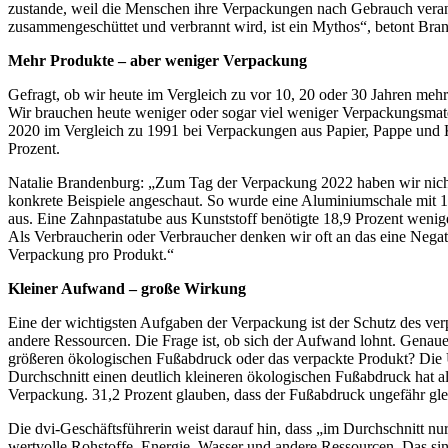
zustande, weil die Menschen ihre Verpackungen nach Gebrauch verant
zusammengeschüttet und verbrannt wird, ist ein Mythos“, betont Bra
Mehr Produkte – aber weniger Verpackung
Gefragt, ob wir heute im Vergleich zu vor 10, 20 oder 30 Jahren mehr
Wir brauchen heute weniger oder sogar viel weniger Verpackungsmater
2020 im Vergleich zu 1991 bei Verpackungen aus Papier, Pappe und K
Prozent.
Natalie Brandenburg: „Zum Tag der Verpackung 2022 haben wir nicht
konkrete Beispiele angeschaut. So wurde eine Aluminiumschale mit 1
aus. Eine Zahnpastatube aus Kunststoff benötigte 18,9 Prozent wenig
Als Verbraucherin oder Verbraucher denken wir oft an das eine Nega
Verpackung pro Produkt.“
Kleiner Aufwand – große Wirkung
Eine der wichtigsten Aufgaben der Verpackung ist der Schutz des ver
andere Ressourcen. Die Frage ist, ob sich der Aufwand lohnt. Genaue
größeren ökologischen Fußabdruck oder das verpackte Produkt? Die Um
Durchschnitt einen deutlich kleineren ökologischen Fußabdruck hat al
Verpackung. 31,2 Prozent glauben, dass der Fußabdruck ungefähr glei
Die dvi-Geschäftsführerin weist darauf hin, dass „im Durchschnitt nu
wertvolle Rohstoffe, Energie, Wasser und andere Ressourcen. Das s