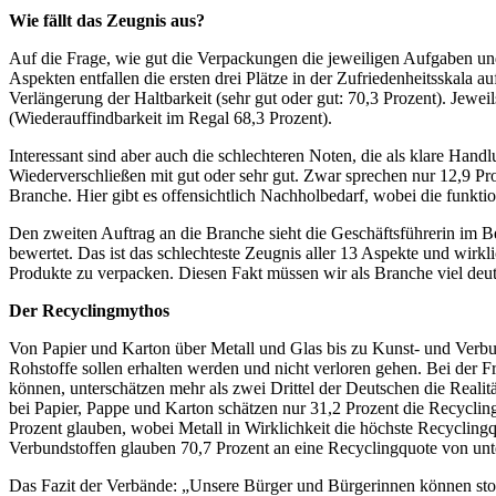
Wie fällt das Zeugnis aus?
Auf die Frage, wie gut die Verpackungen die jeweiligen Aufgaben und
Aspekten entfallen die ersten drei Plätze in der Zufriedenheitsskala a
Verlängerung der Haltbarkeit (sehr gut oder gut: 70,3 Prozent). Jewei
(Wiederauffindbarkeit im Regal 68,3 Prozent).
Interessant sind aber auch die schlechteren Noten, die als klare Ha
Wiederverschließen mit gut oder sehr gut. Zwar sprechen nur 12,9 Pro
Branche. Hier gibt es offensichtlich Nachholbedarf, wobei die funkt
Den zweiten Auftrag an die Branche sieht die Geschäftsführerin im 
bewertet. Das ist das schlechteste Zeugnis aller 13 Aspekte und wirkl
Produkte zu verpacken. Diesen Fakt müssen wir als Branche viel deu
Der Recyclingmythos
Von Papier und Karton über Metall und Glas bis zu Kunst- und Verb
Rohstoffe sollen erhalten werden und nicht verloren gehen. Bei der 
können, unterschätzen mehr als zwei Drittel der Deutschen die Realit
bei Papier, Pappe und Karton schätzen nur 31,2 Prozent die Recycling
Prozent glauben, wobei Metall in Wirklichkeit die höchste Recyclingq
Verbundstoffen glauben 70,7 Prozent an eine Recyclingquote von unte
Das Fazit der Verbände: „Unsere Bürger und Bürgerinnen können stolz 