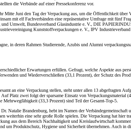
llten die Verbände auf einer Pressekonferenz vor.
 Jahr Mitte Juni den Tag der Verpackung aus, um die Öffentlichkeit üb
meinsam mit elf Fachverbänden eine repräsentative Umfrage mit fünf 
ung und Umwelt, Bundesverband Glasindustrie e. V., DIE PAPIERIND
Industrievereinigung Kunststoffverpackungen e. V., IPV Industrieverb
agne, in deren Rahmen Studierende, Azubis und Alumni verpackungsna
schiedlicher Erwartungen erfüllen. Gefragt, welche Aspekte aus pers
 Verwenden und Wiederverschließen (33,1 Prozent), der Schutz des Prod
samt an eine Verpackung stellen, steht unter allen 13 abgefragten Auf
 Auf Platz zwei folgt der sparsame Einsatz von Verpackungsmaterial 
die Mehrwegfähigkeit (33,3 Prozent) sind Teil der Gesamt-Top-5.
i), Dr. Natalie Brandenburg, hebt im Namen der Verbändegemeinschaft 
hen weiterhin eine sehr große Rolle spielen. Die Verpackung hat hier tra
ung aus dem Bereich Nachhaltigkeit und Kreislaufwirtschaft kommen, da
d um Produktschutz, Hygiene und Sicherheit übernehmen. Auch in dies