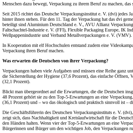
Menschen dazu bewegt, Verpackung zu ihrem Beruf zu machen, das ste
Seit 2015 richtet das Deutsche Verpackungsinstitut e. V. (dvi) jedes
hinter ihnen stehen. Für den 11. Tag der Verpackung hat das dvi ge
beteiligt sind Aluminium Deutschland e. V., AVU Allianz Verpack
Faltschachtel-Industrie e. V. (FFI), Flexible Packaging Europe, IK 
Wellpappenindustrie und Verband Metallverpackungen e. V. (VMV).
In Kooperation mit elf Hochschulen entstand zudem eine Videokamp
Verpackung ihren Beruf machen.
Was erwarten die Deutschen von ihrer Verpackung?
Verpackungen haben viele Aufgaben und müssen eine Reihe ganz unter
die Sicherstellung der Hygiene (37,6 Prozent), das einfache Öffnen,
(32,1 Prozent).
Blickt man übergeordnet auf die Erwartungen, die die Deutschen insge
48 Prozent gehört sie zu den Top-5-Erwartungen an eine Verpackung.
(36,1 Prozent) und – wo das ökologisch und praktisch sinnvoll ist – 
Die Geschäftsführerin des Deutschen Verpackungsinstituts e. V. (dv
zeigt sich, dass Nachhaltigkeit und Kreislaufwirtschaft für die Deutsc
den Händen halten. Wenn vier der Top-5-Erwartungen an eine Verpack
Bürgerinnen und Bürger um den wichtigen Job, den Verpackungen run