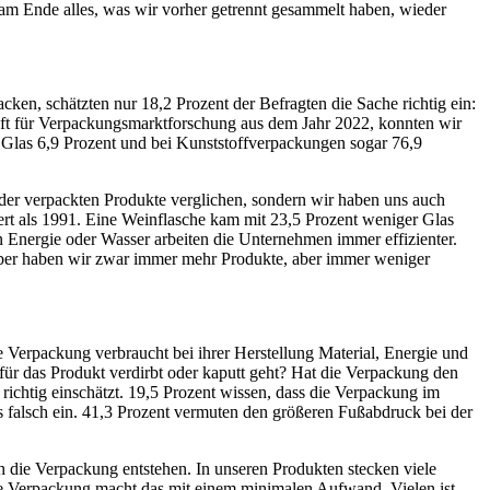
am Ende alles, was wir vorher getrennt gesammelt haben, wieder
ken, schätzten nur 18,2 Prozent der Befragten die Sache richtig ein:
haft für Verpackungsmarktforschung aus dem Jahr 2022, konnten wir
 Glas 6,9 Prozent und bei Kunststoffverpackungen sogar 76,9
er verpackten Produkte verglichen, sondern wir haben uns auch
rt als 1991. Eine Weinflasche kam mit 23,5 Prozent weniger Glas
n Energie oder Wasser arbeiten die Unternehmen immer effizienter.
 aber haben wir zwar immer mehr Produkte, aber immer weniger
 Verpackung verbraucht bei ihrer Herstellung Material, Energie und
für das Produkt verdirbt oder kaputt geht? Hat die Verpackung den
ichtig einschätzt. 19,5 Prozent wissen, dass die Verpackung im
es falsch ein. 41,3 Prozent vermuten den größeren Fußabdruck bei der
h die Verpackung entstehen. In unseren Produkten stecken viele
ie Verpackung macht das mit einem minimalen Aufwand. Vielen ist