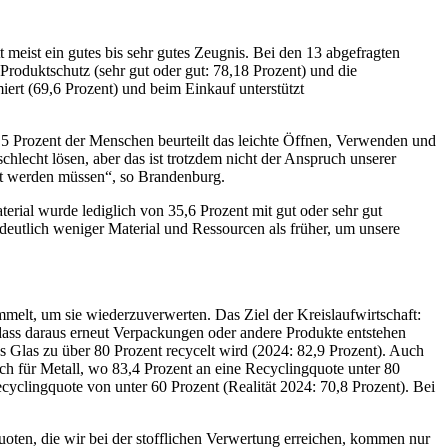
meist ein gutes bis sehr gutes Zeugnis. Bei den 13 abgefragten
n Produktschutz (sehr gut oder gut: 78,18 Prozent) und die
miert (69,6 Prozent) und beim Einkauf unterstützt
,5 Prozent der Menschen beurteilt das leichte Öffnen, Verwenden und
hlecht lösen, aber das ist trotzdem nicht der Anspruch unserer
tzt werden müssen“, so Brandenburg.
rial wurde lediglich von 35,6 Prozent mit gut oder sehr gut
n deutlich weniger Material und Ressourcen als früher, um unsere
elt, um sie wiederzuverwerten. Das Ziel der Kreislaufwirtschaft:
 dass daraus erneut Verpackungen oder andere Produkte entstehen
ss Glas zu über 80 Prozent recycelt wird (2024: 82,9 Prozent). Auch
uch für Metall, wo 83,4 Prozent an eine Recyclingquote unter 80
cyclingquote von unter 60 Prozent (Realität 2024: 70,8 Prozent). Bei
uoten, die wir bei der stofflichen Verwertung erreichen, kommen nur