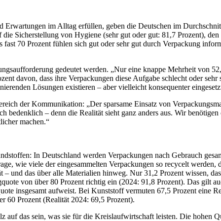
 Erwartungen im Alltag erfüllen, geben die Deutschen im Durchschnitt 
uf die Sicherstellung von Hygiene (sehr gut oder gut: 81,7 Prozent), de
ls fast 70 Prozent fühlen sich gut oder sehr gut durch Verpackung infor
ndlungsaufforderung gedeutet werden. „Nur eine knappe Mehrheit von 52
zent davon, dass ihre Verpackungen diese Aufgabe schlecht oder sehr sc
ionierenden Lösungen existieren – aber vielleicht konsequenter eingese
Bereich der Kommunikation: „Der sparsame Einsatz von Verpackungsmate
ich bedenklich – denn die Realität sieht ganz anders aus. Wir benötige
tlicher machen.“
undstoffen: In Deutschland werden Verpackungen nach Gebrauch gesamm
Frage, wie viele der eingesammelten Verpackungen so recycelt werden,
ät – und das über alle Materialien hinweg. Nur 31,2 Prozent wissen, da
quote von über 80 Prozent richtig ein (2024: 91,8 Prozent). Das gilt a
uote insgesamt aufweist. Bei Kunststoff vermuten 67,5 Prozent eine Re
r 60 Prozent (Realität 2024: 69,5 Prozent).
auf das sein, was sie für die Kreislaufwirtschaft leisten. Die hohen Q