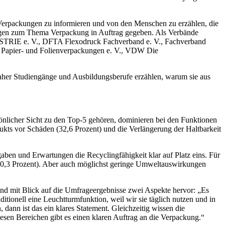
er Verpackungen zu informieren und von den Menschen zu erzählen, die
Fragen zum Thema Verpackung in Auftrag gegeben. Als Verbände
USTRIE e. V., DFTA Flexodruck Fachverband e. V., Fachverband
and Papier- und Folienverpackungen e. V., VDW Die
her Studiengänge und Ausbildungsberufe erzählen, warum sie aus
önlicher Sicht zu den Top-5 gehören, dominieren bei den Funktionen
ukts vor Schäden (32,6 Prozent) und die Verlängerung der Haltbarkeit
gaben und Erwartungen die Recyclingfähigkeit klar auf Platz eins. Für
(40,3 Prozent). Aber auch möglichst geringe Umweltauswirkungen
und mit Blick auf die Umfrageergebnisse zwei Aspekte hervor: „Es
ditionell eine Leuchtturmfunktion, weil wir sie täglich nutzen und in
nn ist das ein klares Statement. Gleichzeitig wissen die
en Bereichen gibt es einen klaren Auftrag an die Verpackung.“