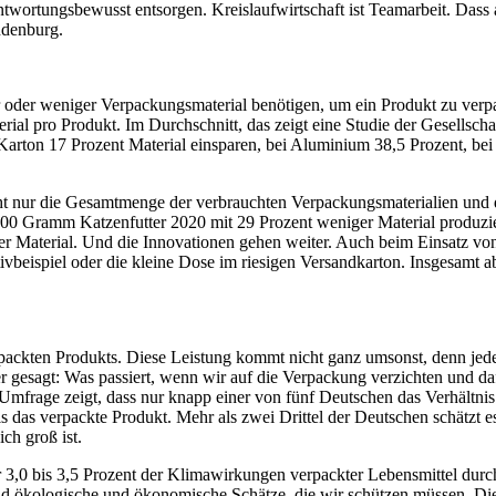
wortungsbewusst entsorgen. Kreislaufwirtschaft ist Teamarbeit. Dass 
ndenburg.
 oder weniger Verpackungsmaterial benötigen, um ein Produkt zu verpac
ial pro Produkt. Im Durchschnitt, das zeigt eine Studie der Gesellsc
arton 17 Prozent Material einsparen, bei Aluminium 38,5 Prozent, bei
 nur die Gesamtmenge der verbrauchten Verpackungsmaterialien und d
00 Gramm Katzenfutter 2020 mit 29 Prozent weniger Material produzie
er Material. Und die Innovationen gehen weiter. Auch beim Einsatz vo
tivbeispiel oder die kleine Dose im riesigen Versandkarton. Insgesamt
packten Produkts. Diese Leistung kommt nicht ganz umsonst, denn jede
r gesagt: Was passiert, wenn wir auf die Verpackung verzichten und da
frage zeigt, dass nur knapp einer von fünf Deutschen das Verhältnis r
s das verpackte Produkt. Mehr als zwei Drittel der Deutschen schätzt 
ch groß ist.
r 3,0 bis 3,5 Prozent der Klimawirkungen verpackter Lebensmittel durc
ind ökologische und ökonomische Schätze, die wir schützen müssen. D