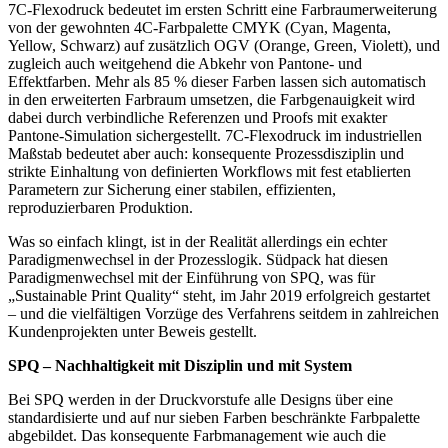
7C-Flexodruck bedeutet im ersten Schritt eine Farbraumerweiterung
von der gewohnten 4C-Farbpalette CMYK (Cyan, Magenta,
Yellow, Schwarz) auf zusätzlich OGV (Orange, Green, Violett), und
zugleich auch weitgehend die Abkehr von Pantone- und
Effektfarben. Mehr als 85 % dieser Farben lassen sich automatisch
in den erweiterten Farbraum umsetzen, die Farbgenauigkeit wird
dabei durch verbindliche Referenzen und Proofs mit exakter
Pantone-Simulation sichergestellt. 7C-Flexodruck im industriellen
Maßstab bedeutet aber auch: konsequente Prozessdisziplin und
strikte Einhaltung von definierten Workflows mit fest etablierten
Parametern zur Sicherung einer stabilen, effizienten,
reproduzierbaren Produktion.
Was so einfach klingt, ist in der Realität allerdings ein echter
Paradigmenwechsel in der Prozesslogik. Südpack hat diesen
Paradigmenwechsel mit der Einführung von SPQ, was für
„Sustainable Print Quality“ steht, im Jahr 2019 erfolgreich gestartet
– und die vielfältigen Vorzüge des Verfahrens seitdem in zahlreichen
Kundenprojekten unter Beweis gestellt.
SPQ – Nachhaltigkeit mit Disziplin und mit System
Bei SPQ werden in der Druckvorstufe alle Designs über eine
standardisierte und auf nur sieben Farben beschränkte Farbpalette
abgebildet. Das konsequente Farbmanagement wie auch die