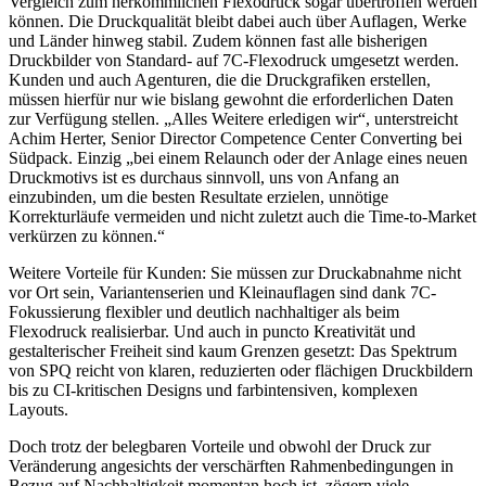
Vergleich zum herkömmlichen Flexodruck sogar übertroffen werden
können. Die Druckqualität bleibt dabei auch über Auflagen, Werke
und Länder hinweg stabil. Zudem können fast alle bisherigen
Druckbilder von Standard- auf 7C-Flexodruck umgesetzt werden.
Kunden und auch Agenturen, die die Druckgrafiken erstellen,
müssen hierfür nur wie bislang gewohnt die erforderlichen Daten
zur Verfügung stellen. „Alles Weitere erledigen wir“, unterstreicht
Achim Herter, Senior Director Competence Center Converting bei
Südpack. Einzig „bei einem Relaunch oder der Anlage eines neuen
Druckmotivs ist es durchaus sinnvoll, uns von Anfang an
einzubinden, um die besten Resultate erzielen, unnötige
Korrekturläufe vermeiden und nicht zuletzt auch die Time-to-Market
verkürzen zu können.“
Weitere Vorteile für Kunden: Sie müssen zur Druckabnahme nicht
vor Ort sein, Variantenserien und Kleinauflagen sind dank 7C-
Fokussierung flexibler und deutlich nachhaltiger als beim
Flexodruck realisierbar. Und auch in puncto Kreativität und
gestalterischer Freiheit sind kaum Grenzen gesetzt: Das Spektrum
von SPQ reicht von klaren, reduzierten oder flächigen Druckbildern
bis zu CI-kritischen Designs und farbintensiven, komplexen
Layouts.
Doch trotz der belegbaren Vorteile und obwohl der Druck zur
Veränderung angesichts der verschärften Rahmenbedingungen in
Bezug auf Nachhaltigkeit momentan hoch ist, zögern viele