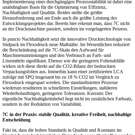
Implementierung einer durchgängigen Prozessstabilität ist dabei eine
unabdingbare Basis für die Optimierung von Effizienz,
Nachhaltigkeit und Qualität. Beides stellte die größte
Herausforderung und am Ende auch die größte Leistung des
Entwicklungsprojektes dar. Bereits hier erkennt man, dass 7C nicht
an der Druckmaschine passiert, sondern im vorgelagerten Prozess.
In puncto Nachhaltigkeit setzt die innovative Drucktechnologie von
Südpack im Flexodruck neue Maßstäbe. Im Wesentlichen reduziert
die Beschränkung auf die 7C-Skala den Aufwand für
Maschinenumrüstungen und den Verbrauch an Farb- und
Lösemitteln signifikant. Ebenso wie die geringeren Folienabfälle
wirken sich diese direkt auf die CO2-Bilanz der bedruckten
Verpackungsfolien aus. Immerhin kann einer zertifizierten LCA
zufolge mit SPQ insgesamt bis zu 18 % CO2 im Vergleich zu
Flexodruck eingespart werden. Die standardisierten Prozesse
wiederum resultieren in schnelleren Einstellungen, stabileren
Wiederholaufträgen, geringeren Toleranzen. Kurzum: Der
eigentliche Nachhaltigkeitshebel liegt nicht im zusätzlichen Farbsatz,
sondern in der Reduktion von Variabilität.
7C in der Praxis: stabile Qualität, kreative Freiheit, nachhaltige
Entscheidung
Fakt ist, dass die hohen Standards in Qualität und Konstanz im