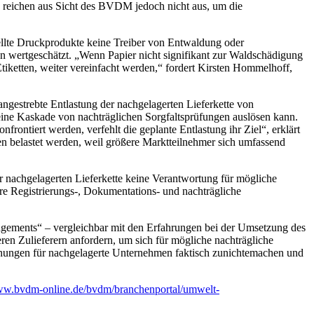
reichen aus Sicht des BVDM jedoch nicht aus, um die
ellte Druckprodukte keine Treiber von Entwaldung oder
 wertgeschätzt. „Wenn Papier nicht signifikant zur Waldschädigung
ketten, weiter vereinfacht werden,“ fordert Kirsten Hommelhoff,
ngestrebte Entlastung der nachgelagerten Lieferkette von
 eine Kaskade von nachträglichen Sorgfaltsprüfungen auslösen kann.
ntiert werden, verfehlt die geplante Entlastung ihr Ziel“, erklärt
en belastet werden, weil größere Marktteilnehmer sich umfassend
nachgelagerten Lieferkette keine Verantwortung für mögliche
re Registrierungs-, Dokumentations- und nachträgliche
agements“ – vergleichbar mit den Erfahrungen bei der Umsetzung des
eren Zulieferern anfordern, um sich für mögliche nachträgliche
achungen für nachgelagerte Unternehmen faktisch zunichtemachen und
www.bvdm-online.de/bvdm/branchenportal/umwelt-