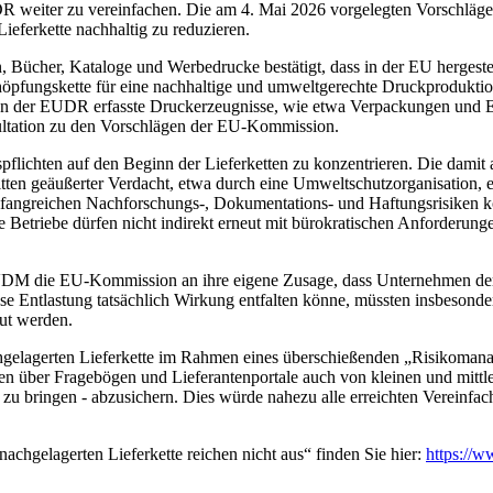
eiter zu vereinfachen. Die am 4. Mai 2026 vorgelegten Vorschläge 
ieferkette nachhaltig zu reduzieren.
 Bücher, Kataloge und Werbedrucke bestätigt, dass in der EU hergest
pfungskette für eine nachhaltige und umweltgerechte Druckproduktion
n der EUDR erfasste Druckerzeugnisse, wie etwa Verpackungen und Eti
ultation zu den Vorschlägen der EU-Kommission.
ichten auf den Beginn der Lieferketten zu konzentrieren. Die damit a
ritten geäußerter Verdacht, etwa durch eine Umweltschutzorganisation,
ngreichen Nachforschungs-, Dokumentations- und Haftungsrisiken konfro
 Betriebe dürfen nicht indirekt erneut mit bürokratischen Anforderung
VDM die EU-Kommission an ihre eigene Zusage, dass Unternehmen der 
e Entlastung tatsächlich Wirkung entfalten könne, müssten insbesonde
ut werden.
chgelagerten Lieferkette im Rahmen eines überschießenden „Risikoman
ionen über Fragebögen und Lieferantenportale auch von kleinen und mittl
r zu bringen - abzusichern. Dies würde nahezu alle erreichten Vereinf
chgelagerten Lieferkette reichen nicht aus“ finden Sie hier:
https://