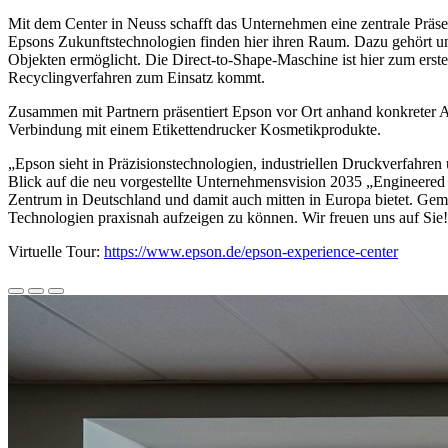
Mit dem Center in Neuss schafft das Unternehmen eine zentrale Präse
Epsons Zukunftstechnologien finden hier ihren Raum. Dazu gehört un
Objekten ermöglicht. Die Direct-to-Shape-Maschine ist hier zum erste
Recyclingverfahren zum Einsatz kommt.
Zusammen mit Partnern präsentiert Epson vor Ort anhand konkreter A
Verbindung mit einem Etikettendrucker Kosmetikprodukte.
„Epson sieht in Präzisionstechnologien, industriellen Druckverfahre
Blick auf die neu vorgestellte Unternehmensvision 2035 „Engineered Fu
Zentrum in Deutschland und damit auch mitten in Europa bietet. Gem
Technologien praxisnah aufzeigen zu können. Wir freuen uns auf Sie
Virtuelle Tour:
https://www.epson.de/epson-experience-center