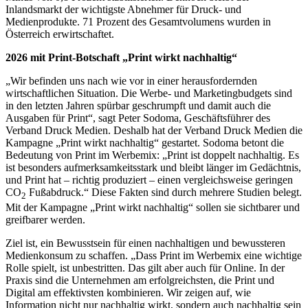
Inlandsmarkt der wichtigste Abnehmer für Druck- und
Medienprodukte. 71 Prozent des Gesamtvolumens wurden in
Österreich erwirtschaftet.
2026 mit Print-Botschaft „Print wirkt nachhaltig“
„Wir befinden uns nach wie vor in einer herausfordernden
wirtschaftlichen Situation. Die Werbe- und Marketingbudgets sind
in den letzten Jahren spürbar geschrumpft und damit auch die
Ausgaben für Print“, sagt Peter Sodoma, Geschäftsführer des
Verband Druck Medien. Deshalb hat der Verband Druck Medien die
Kampagne „Print wirkt nachhaltig“ gestartet. Sodoma betont die
Bedeutung von Print im Werbemix: „Print ist doppelt nachhaltig. Es
ist besonders aufmerksamkeitsstark und bleibt länger im Gedächtnis,
und Print hat – richtig produziert – einen vergleichsweise geringen
CO
Fußabdruck.“ Diese Fakten sind durch mehrere Studien belegt.
2
Mit der Kampagne „Print wirkt nachhaltig“ sollen sie sichtbarer und
greifbarer werden.
Ziel ist, ein Bewusstsein für einen nachhaltigen und bewussteren
Medienkonsum zu schaffen. „Dass Print im Werbemix eine wichtige
Rolle spielt, ist unbestritten. Das gilt aber auch für Online. In der
Praxis sind die Unternehmen am erfolgreichsten, die Print und
Digital am effektivsten kombinieren. Wir zeigen auf, wie
Information nicht nur nachhaltig wirkt, sondern auch nachhaltig sein