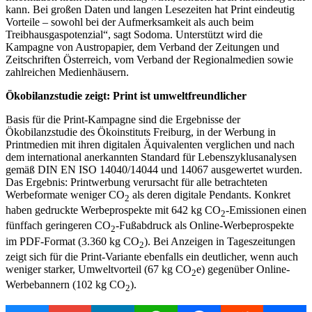
kann. Bei großen Daten und langen Lesezeiten hat Print eindeutig
Vorteile – sowohl bei der Aufmerksamkeit als auch beim
Treibhausgaspotenzial“, sagt Sodoma. Unterstützt wird die
Kampagne von Austropapier, dem Verband der Zeitungen und
Zeitschriften Österreich, vom Verband der Regionalmedien sowie
zahlreichen Medienhäusern.
Ökobilanzstudie zeigt: Print ist umweltfreundlicher
Basis für die Print-Kampagne sind die Ergebnisse der
Ökobilanzstudie des Ökoinstituts Freiburg, in der Werbung in
Printmedien mit ihren digitalen Äquivalenten verglichen und nach
dem international anerkannten Standard für Lebenszyklusanalysen
gemäß DIN EN ISO 14040/14044 und 14067 ausgewertet wurden.
Das Ergebnis: Printwerbung verursacht für alle betrachteten
Werbeformate weniger CO
als deren digitale Pendants. Konkret
2
haben gedruckte Werbeprospekte mit 642 kg CO
-Emissionen einen
2
fünffach geringeren CO
-Fußabdruck als Online-Werbeprospekte
2
im PDF-Format (3.360 kg CO
). Bei Anzeigen in Tageszeitungen
2
zeigt sich für die Print-Variante ebenfalls ein deutlicher, wenn auch
weniger starker, Umweltvorteil (67 kg CO
e) gegenüber Online-
2
Werbebannern (102 kg CO
).
2