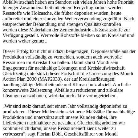
Abfallwirtschaft haben am Standort seit vielen Jahren hohe Priorität.
In enger Zusammenarbeit mit einem Recyclingpartner werden
Reststoffe wie Holzasche, die früher deponiert wurden, heute
aufbereitet und einer sinnvollen Weiterverwendung zugeführt. Nach
entsprechender Behandlung und strengen Qualitätskontrollen
werden diese Materialien der Zementindustrie als Zusatzstoffe zur
Verfügung gestellt. Wertvolle Rohstoffe bleiben so im Kreislauf und
werden weiter genutzt.
Dieser Erfolg hat nicht nur dazu beigetragen, Deponieabfälle aus der
Produktion vollständig zu vermeiden, sondern auch wertvolle
Ressourcen im Kreislauf zu halten. Damit stärkt Mondi sein
Engagement für nachhaltige Lösungen und Kreislaufwirtschaft.
Gleichzeitig unterstützt dieser Fortschritt die Umsetzung des Mondi
Action Plan 2030 (MAP2030), der auf Kreislauflösungen,
handlungsfähige Mitarbeitende und Klimaschutz abzielt. Auch die
konzernweite Zielsetzung, Abfälle zu reduzieren und zirkuläre
Lösungen auszubauen, wird dadurch aktiv vorangetrieben.
„Wir sind stolz darauf, seit einem Jahr vollständig deponiefrei zu
produzieren. Dieser Meilenstein setzt neue Maßstäbe für nachhaltige
Produktion und unterstützt auch unsere Kunden dabei, ihre
Lieferketten nachhaltiger zu gestalten. Gleichzeitig arbeiten wir
kontinuierlich daran, unsere Ressourceneffizienz weiter zu
verbessern“, sagt Florian Döbl, Geschäftsführer von Mondi