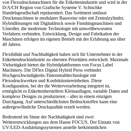
von Flexodruckmaschinen für die Etikettenindustrie und wird in der
D/A/CH Region von Grafische Systeme V. Schischke
Handelsgesellschaft repräsentiert. Das Sortiment umfasst
Druckmaschinen in modularer Bauweise oder mit Zentralzylinder,
Hybridlösungen mit Digitaldruck sowie Finishingmaschinen und
Umroller, die modernste Technologie mit umweltbewussten
Verfahren verbinden. Entwicklung, Design und Fabrikation der
Maschinen erfolgen im eigenen Betrieb mit der Erfahrung aus über
40 Jahren.
Flexibilität und Nachhaltigkeit haben sich für Unternehmer in der
Etikettendruckindustrie zu obersten Prioritäten entwickelt. Maximale
Vielseitigkeit bieten die Hybridplattformen von Focus Label
Machinery. Die DFlex Digital Hybrid Press verbindet
Hochgeschwindigkeits-Tintenstrahltechnologie mit
Flexodruckwerken und Konfektioniereinheiten. Diese
Konfiguration, bei der die Weiterverarbeitung integriert ist,
ermöglicht es Etikettenherstellern Kleinauflagen, variable Daten und
komplexe Designs zu produzieren – alles in einem einzigen
Durchgang. Auf unterschiedlichsten Bedruckstoffen kann eine
außergewöhnliche Druckqualität erzielt werden.
Bedeutend im Sinne der Nachhaltigkeit sind zwei
Weiterentwicklungen aus dem Hause FOCUS. Der Einsatz von
UV/LED-Aushärtungssystemen anstelle herkömmlichen