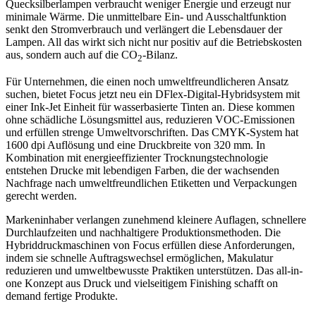
Quecksilberlampen verbraucht weniger Energie und erzeugt nur
minimale Wärme. Die unmittelbare Ein- und Ausschaltfunktion
senkt den Stromverbrauch und verlängert die Lebensdauer der
Lampen. All das wirkt sich nicht nur positiv auf die Betriebskosten
aus, sondern auch auf die CO
-Bilanz.
2
Für Unternehmen, die einen noch umweltfreundlicheren Ansatz
suchen, bietet Focus jetzt neu ein DFlex-Digital-Hybridsystem mit
einer Ink-Jet Einheit für wasserbasierte Tinten an. Diese kommen
ohne schädliche Lösungsmittel aus, reduzieren VOC-Emissionen
und erfüllen strenge Umweltvorschriften. Das CMYK-System hat
1600 dpi Auflösung und eine Druckbreite von 320 mm. In
Kombination mit energieeffizienter Trocknungstechnologie
entstehen Drucke mit lebendigen Farben, die der wachsenden
Nachfrage nach umweltfreundlichen Etiketten und Verpackungen
gerecht werden.
Markeninhaber verlangen zunehmend kleinere Auflagen, schnellere
Durchlaufzeiten und nachhaltigere Produktionsmethoden. Die
Hybriddruckmaschinen von Focus erfüllen diese Anforderungen,
indem sie schnelle Auftragswechsel ermöglichen, Makulatur
reduzieren und umweltbewusste Praktiken unterstützen. Das all-in-
one Konzept aus Druck und vielseitigem Finishing schafft on
demand fertige Produkte.