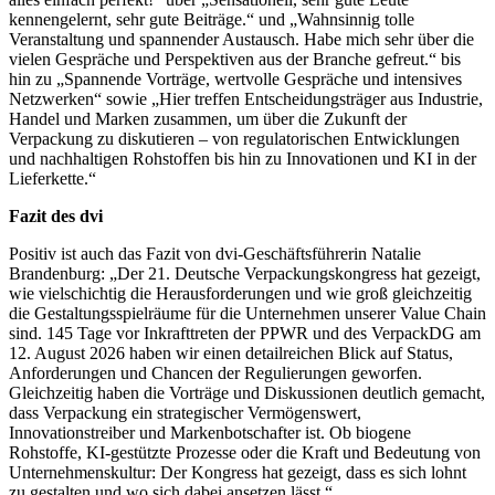
kennengelernt, sehr gute Beiträge.“ und „Wahnsinnig tolle
Veranstaltung und spannender Austausch. Habe mich sehr über die
vielen Gespräche und Perspektiven aus der Branche gefreut.“ bis
hin zu „Spannende Vorträge, wertvolle Gespräche und intensives
Netzwerken“ sowie „Hier treffen Entscheidungsträger aus Industrie,
Handel und Marken zusammen, um über die Zukunft der
Verpackung zu diskutieren – von regulatorischen Entwicklungen
und nachhaltigen Rohstoffen bis hin zu Innovationen und KI in der
Lieferkette.“
Fazit des dvi
Positiv ist auch das Fazit von dvi-Geschäftsführerin Natalie
Brandenburg: „Der 21. Deutsche Verpackungskongress hat gezeigt,
wie vielschichtig die Herausforderungen und wie groß gleichzeitig
die Gestaltungsspielräume für die Unternehmen unserer Value Chain
sind. 145 Tage vor Inkrafttreten der PPWR und des VerpackDG am
12. August 2026 haben wir einen detailreichen Blick auf Status,
Anforderungen und Chancen der Regulierungen geworfen.
Gleichzeitig haben die Vorträge und Diskussionen deutlich gemacht,
dass Verpackung ein strategischer Vermögenswert,
Innovationstreiber und Markenbotschafter ist. Ob biogene
Rohstoffe, KI-gestützte Prozesse oder die Kraft und Bedeutung von
Unternehmenskultur: Der Kongress hat gezeigt, dass es sich lohnt
zu gestalten und wo sich dabei ansetzen lässt.“