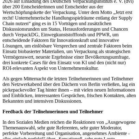
2026 auf Einladung des Deutschen Verpackungsinstituts e. V. (dvi)
über 200 Entscheiderinnen und Entscheider aus der
Wertschöpfungskette der Verpackung. Unter dem Motto „Jetzt erst
recht! Unternehmerische Handlungsspielräume entlang der Supply
Chain nutzen“ ging es in 15 Vorträgen und zusätzlichen
Diskussionsrunden um Status, Herausforderungen und Chancen
durch VerpackDG, Einwegkunststofffonds und PPWR, um
entscheidende Faktoren für Innovationskraft und innovative
Lösungen, um einlösbare Versprechen und zentrale Faktoren beim
Einsatz biobasierter Materialien, um Verpackung als strategischen
Vermögenswert, neueste Ergebnisse einer Bevölkerungsumfrage,
drei konkrete Cases für den Einsatz von KI und den (nicht nur)
ROI-relevanten Aspekt von Unternehmenskultur.
Als gegen Mitternacht die letzten Teilnehmerinnen und Teilnehmer
den Netzwerkabend über den Dächern von Berlin verließen, lag ein
pickepackevoller Tag hinter ihnen – mit vielen neuen Informationen
und Einblicken, interessanten Gesprächen, frischen Kontakten, alten
Bekannten und intensiven Diskussionen.
Feedback der Teilnehmerinnen und Teilnehmer
In den Sozialen Medien reichen die Reaktionen von „Ausgewogene
Themenauswahl, sehr gute Referenten, sehr guter Moderator,
perfekte Vorbereitung und Organisation, angenehmes Ambiente -
alles einfach perfekt!“ über „Sensationell, sehr gute Leute