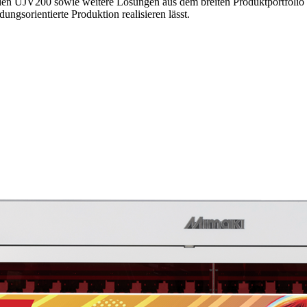
n UJV200 sowie weitere Lösungen aus dem breiten Produktportfolio d
ngsorientierte Produktion realisieren lässt.