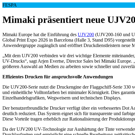
FESPA
Mimaki präsentiert neue UJV20
Mimaki Europe hat die Einführung des
UJV200
(UJV200-160 und UJV
Global Print Expo 2026 in Barcelona (Halle 3, Stand D95) vorgeste
Anwendergruppe zugänglich und eröffnet Druckdienstleistern neue 
„Mit dem UJV200 verbinden wir drei wichtige Elemente miteinander, d
UV-Drucks“, sagt Arjen Evertse, Director Sales bei Mimaki Europe. „
größeren Auswahl an Medien zu arbeiten sowie schneller und zuverlä
Effizientes Drucken für anspruchsvolle Anwendungen
Die UJV200-Serie nutzt die Druckengine der Flaggschiff-Serie 330 von
und einheitliche Volltonfarben bei minimaler Körnigkeit. Dies garanti
Einzelhandelsgrafiken, Wegweisern und technischen Displays.
Der benutzerfreundliche Drucker verfügt über ein verbessertes Dot 
deutlich reduziert. Das System eignet sich für transparente und farb
Diese Vorteile tragen erheblich zur Rationalisierung der Produktionsp
Da der UJV200 UV-Technologie zur Aushärtung der Tinte verwendet, k
Durchlaufzeiten und ermöglicht eine schnelle Bearbeitung zeitkritisc