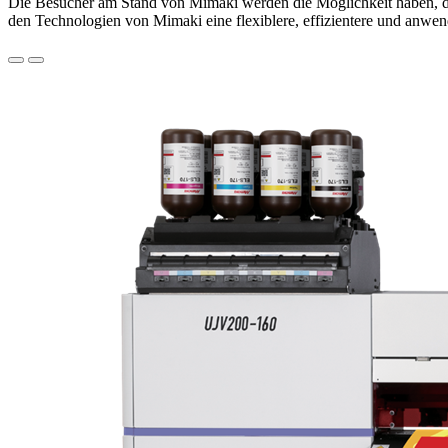
Die Besucher am Stand von Mimaki werden die Möglichkeit haben, de
den Technologien von Mimaki eine flexiblere, effizientere und anwendu