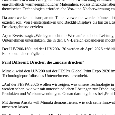
einschließlich wärmeempfindlicher Materialien, sodass Druckdienstle
thermischen Technologien erforderliche Vor- und Nacherwärmung entf
Da auch weiße und transparente Tinten verwendet werden können, ist 
erzielen soll. Von Fenstergrafiken und Backlit-Displays bis hin zu
Druckergebnisse erzielen.
Arjen Evertse sagt: „Wir legen nicht nur Wert auf eine hohe Leistu
Unternehmen unterstützen, die in den UV-Bereich expandieren möchten
Der UJV200-160 und der UJV200-130 werden ab April 2026 erhältlich
Funktionalität ermöglicht.
Print Different: Drucker, die „anders drucken“
Mimaki wird den UJV200 auf der FESPA Global Print Expo 2026 im Rahm
Technologieportfolios des Unternehmens hervorhebt.
„Auf der FESPA 2026 wollen wir zeigen, was unsere Technologie in
werden sehen, wie wir mit unterschiedlichen Lösungen zur Erhöhung d
Produkten und Werbeanwendungen. Genau darum geht es bei ‚Print Di
Mit diesem Ansatz will Mimaki demonstrieren, wie sich seine Innovati
umsetzen lassen.