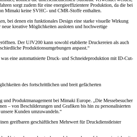
ren sorgt zudem für eine energieeffizientere Produktion, da die bei
n von Mimaki keine SVHC- und CMR-Stoffe enthalten.
n, bei denen ein funktionales Design eine starke visuelle Wirkung
 neue kreative Möglichkeiten ausloten und hochwertige
eröffnen. Der UJV200 kann sowohl etablierte Druckereien als auch
terschiedliche Produktionsumgebungen anpasst.“
 was eine automatisierte Druck- und Schneideproduktion mit ID-Cut-
hkeiten des fortschrittlichen und breit gefächerten
ting und Produktmanagement bei Mimaki Europe. „Die Messebesucher
nen – von Beschilderungen und Grafiken bis hin zu personalisierten
für unsere Kunden umzuwandeln.“
inen greifbaren geschäftlichen Mehrwert für Druckdienstleister