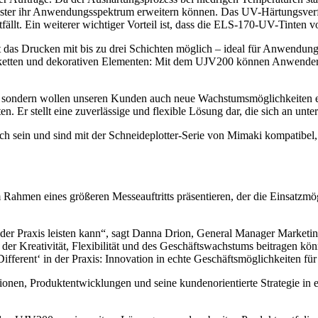
ister ihr Anwendungsspektrum erweitern können. Das UV-Härtungsverfah
ällt. Ein weiterer wichtiger Vorteil ist, dass die ELS-170-UV-Tinte
das Drucken mit bis zu drei Schichten möglich – ideal für Anwendunge
 Etiketten und dekorativen Elementen: Mit dem UJV200 können Anwender
ng, sondern wollen unseren Kunden auch neue Wachstumsmöglichkeiten 
. Er stellt eine zuverlässige und flexible Lösung dar, die sich an un
 sein und sind mit der Schneideplotter-Serie von Mimaki kompatibel,
en eines größeren Messeauftritts präsentieren, der die Einsatzmöglic
 der Praxis leisten kann“, sagt Danna Drion, General Manager Marke
er Kreativität, Flexibilität und des Geschäftswachstums beitragen kön
fferent‘ in der Praxis: Innovation in echte Geschäftsmöglichkeiten 
onen, Produktentwicklungen und seine kundenorientierte Strategie in e