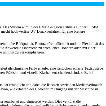
. Das System wird in der EMEA-Region erstmals auf der FESPA
 macht hochwertige UV-Druckverfahren für eine breitere
d hohe Bildqualität, Benutzerfreundlichkeit und die Flexibilität des
neue Anwendungsbereiche zu erschließen, sondern auch mit einer
e unnötig zu verkomplizieren.“
iefert gleichmäßige Farbverläufe, eine gestochen scharfe Textausgabe
en Präzision und visuelle Klarheit entscheidend sind, z. B. bei
alität ermöglicht und dabei die Rüstzeit sowie den Medienverbrauch
g davon, wie erfahren der Bediener im Umgang mit der Maschine ist.
verarbeitet und eingesetzt werden. Dies verkürzt die
ttfindet, können die unterschiedlichsten Substrate verwendet werden,