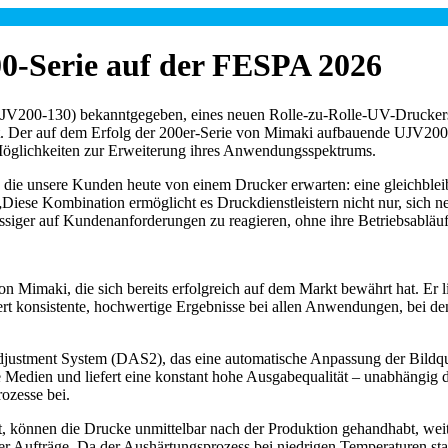
0-Serie auf der FESPA 2026
200-130) bekanntgegeben, eines neuen Rolle-zu-Rolle-UV-Druckers
llt. Der auf dem Erfolg der 200er-Serie von Mimaki aufbauende UJV200
Möglichkeiten zur Erweiterung ihres Anwendungsspektrums.
ie unsere Kunden heute von einem Drucker erwarten: eine gleichbleiben
Diese Kombination ermöglicht es Druckdienstleistern nicht nur, sich 
ssiger auf Kundenanforderungen zu reagieren, ohne ihre Betriebsabläuf
 Mimaki, die sich bereits erfolgreich auf dem Markt bewährt hat. Er l
ert konsistente, hochwertige Ergebnisse bei allen Anwendungen, bei den
Adjustment System (DAS2), das eine automatische Anpassung der Bildqu
ige Medien und liefert eine konstant hohe Ausgabequalität – unabhängi
rozesse bei.
önnen die Drucke unmittelbar nach der Produktion gehandhabt, weiter
her Aufträge. Da der Aushärtungsprozess bei niedrigen Temperaturen sta