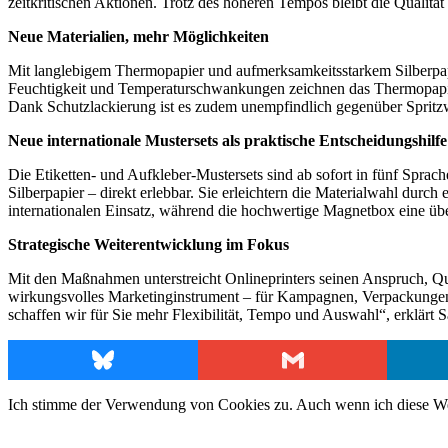
zeitkritischen Aktionen. Trotz des höheren Tempos bleibt die Qualität
Neue Materialien, mehr Möglichkeiten
Mit langlebigem Thermopapier und aufmerksamkeitsstarkem Silberpap
Feuchtigkeit und Temperaturschwankungen zeichnen das Thermopapie
Dank Schutzlackierung ist es zudem unempfindlich gegenüber Spritzw
Neue internationale Mustersets als praktische Entscheidungshilfe
Die Etiketten- und Aufkleber-Mustersets sind ab sofort in fünf Sprac
Silberpapier – direkt erlebbar. Sie erleichtern die Materialwahl durc
internationalen Einsatz, während die hochwertige Magnetbox eine über
Strategische Weiterentwicklung im Fokus
Mit den Maßnahmen unterstreicht Onlineprinters seinen Anspruch, Qu
wirkungsvolles Marketinginstrument – für Kampagnen, Verpackungen o
schaffen wir für Sie mehr Flexibilität, Tempo und Auswahl“, erklär
Bluesky
Gmail
Ich stimme der Verwendung von Cookies zu. Auch wenn ich diese Webs