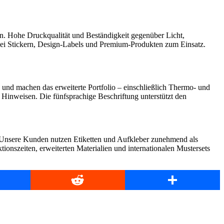
n. Hohe Druckqualität und Beständigkeit gegenüber Licht,
ei Stickern, Design-Labels und Premium-Produkten zum Einsatz.
n und machen das erweiterte Portfolio – einschließlich Thermo- und
n Hinweisen. Die fünfsprachige Beschriftung unterstützt den
 „Unsere Kunden nutzen Etiketten und Aufkleber zunehmend als
nszeiten, erweiterten Materialien und internationalen Mustersets
book
Reddit
Share