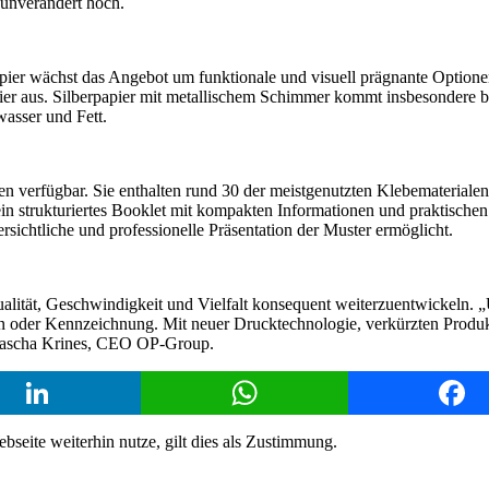
 unverändert hoch.
ier wächst das Angebot um funktionale und visuell prägnante Optione
r aus. Silberpapier mit metallischem Schimmer kommt insbesondere b
asser und Fett.
hen verfügbar. Sie enthalten rund 30 der meistgenutzten Klebemateriale
h ein strukturiertes Booklet mit kompakten Informationen und praktische
sichtliche und professionelle Präsentation der Muster ermöglicht.
alität, Geschwindigkeit und Vielfalt konsequent weiterzuentwickeln.
der Kennzeichnung. Mit neuer Drucktechnologie, verkürzten Produktio
t Sascha Krines, CEO OP-Group.
LinkedIn
WhatsApp
Face
eite weiterhin nutze, gilt dies als Zustimmung.