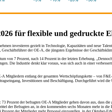
6 für flexible und gedruckte E
ehmen investieren gezielt in Technologie, Kapazitäten und neue Talent
, Geschäftsführer der OE-A, die jüngsten Ergebnisse der Geschäftskli
m von 7 Prozent, nach 14 Prozent in der letzten Erhebung. „Dennoch b
ungen. Die Industrie denkt klar voraus, was sich auch in einer verbes
 Mitgliedern entlang der gesamten Wertschöpfungskette – von F&E-Inst
tragseingang, Investitionen und Beschäftigung. Durchgeführt wird die
ist: 73 Prozent der befragten OE-A Mitglieder gehen davon aus, dass die
Drittel der Befragten an, in den kommenden sechs Monaten mehr in die
4 Prozent der Mitglieder mehr Personal einzustellen, in der Oktober-E