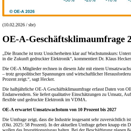
(10.02.2026 / sbr)
OE-A-Geschäftsklimaumfrage 202
„Die Branche ist trotz Unsicherheiten klar auf Wachstumskurs: Untern
in die Zukunft gedruckter Elektronik“, kommentiert Dr. Klaus Hecker
Die OE-A Mitglieder rechnen in diesem Jahr mit einem Umsatzwachstu
– trotz geopolitischer Spannungen und wirtschaftlicher Herausforder
Prozent zeigt.“, sagt Hecker.
Die halbjährliche OE-A Geschäftsklimaumfrage erfasst Daten von OE-A
Endanwendern. Sie liefert qualitative Einschätzungen zu Umsatz, Auf
flexible und gedruckte Elektronik im VDMA.
OE-A erwartet Umsatzwachstum von 10 Prozent bis 2027
Die Umfrage zeigt, dass die Industrie insgesamt sehr zuversichtlich 
(Okt. 2025: 58 Prozent). In der aktuellen Umfrage geben knapp ein 
wollen das Investitionsniveau halten. Bei der Beschäftigung planen 8