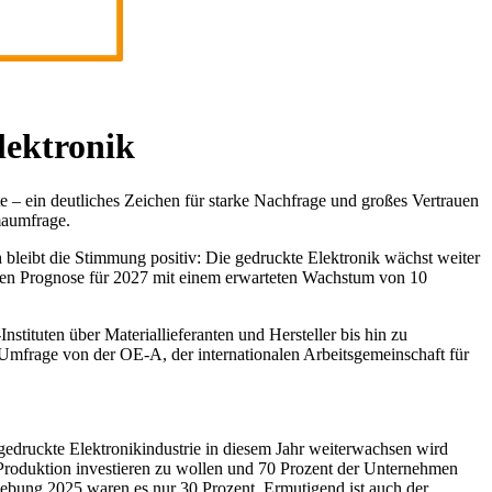
lektronik
e – ein deutliches Zeichen für starke Nachfrage und großes Vertrauen
maumfrage.
leibt die Stimmung positiv: Die gedruckte Elektronik wächst weiter
serten Prognose für 2027 mit einem erwarteten Wachstum von 10
ituten über Materiallieferanten und Hersteller bis hin zu
 Umfrage von der OE-A, der internationalen Arbeitsgemeinschaft für
 gedruckte Elektronikindustrie in diesem Jahr weiterwachsen wird
 Produktion investieren zu wollen und 70 Prozent der Unternehmen
rhebung 2025 waren es nur 30 Prozent. Ermutigend ist auch der