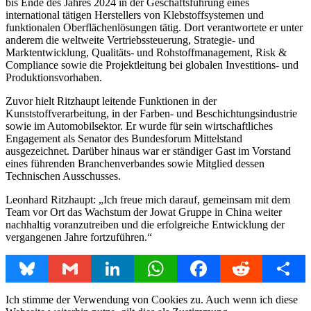
bis Ende des Jahres 2024 in der Geschäftsführung eines
international tätigen Herstellers von Klebstoffsystemen und
funktionalen Oberflächenlösungen tätig. Dort verantwortete er unter
anderem die weltweite Vertriebssteuerung, Strategie- und
Marktentwicklung, Qualitäts- und Rohstoffmanagement, Risk &
Compliance sowie die Projektleitung bei globalen Investitions- und
Produktionsvorhaben.
Zuvor hielt Ritzhaupt leitende Funktionen in der
Kunststoffverarbeitung, in der Farben- und Beschichtungsindustrie
sowie im Automobilsektor. Er wurde für sein wirtschaftliches
Engagement als Senator des Bundesforum Mittelstand
ausgezeichnet. Darüber hinaus war er ständiger Gast im Vorstand
eines führenden Branchenverbandes sowie Mitglied dessen
Technischen Ausschusses.
Leonhard Ritzhaupt: „Ich freue mich darauf, gemeinsam mit dem
Team vor Ort das Wachstum der Jowat Gruppe in China weiter
nachhaltig voranzutreiben und die erfolgreiche Entwicklung der
vergangenen Jahre fortzuführen.“
Bluesky
Gmail
LinkedIn
WhatsApp
Facebook
Reddit
Share
Ich stimme der Verwendung von Cookies zu. Auch wenn ich diese