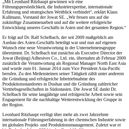
„Mit Leonhard Ritzhaupt gewinnen wir eine
Führungspersönlichkeit, die Industrieexpertise, internationale
Erfahrung und strategischen Weitblick verbindet“, erklärt Klaus
Kullmann, Vorstand der Jowat SE. „Wir freuen uns auf die
zukünftige Zusammenarbeit und auf die weitere erfolgreiche
Entwicklung unseres Geschäfts in Asien und der gesamten Region.“
Er folgt auf Dr. Ralf Schelbach, der seit 2009 maßgeblich am
Ausbau des Asien-Geschäfts beteiligt war und nun auf eigenen
Wunsch eine neue Verantwortung in der Unternehmensgruppe
übernimmt. Dr. Schelbach trat zunächst als Executive Director der
Jowat (Beijing) Adhesives Co., Ltd. ein, übernahm ab Februar 2009
zusätzlich die Verantwortung als Regional Manager North East Asia
und wurde zum 01. Januar 2014 zum Vice President Asia-Pacific
berufen. Zu den Meilensteinen seiner Tätigkeit zählt unter anderem
die Gründung und erfolgreiche Inbetriebnahme des
Produktionsstandortes in Dushan und die Gründung zahlreicher
Vertriebsgesellschaften in Südostasien. Die Jowat SE dankt Dr.
Schelbach für seine langjährige und erfolgreiche Arbeit sowie sein
Engagement für die nachhaltige Weiterentwicklung der Gruppe in
der Region.
Leonhard Ritzhaupt verfügt über mehr als zwei Jahrzehnte
internationale Führungserfahrung in der chemischen Industrie sowie
im globalen Projekt- und Produktionsmanagement. Zuletzt war er