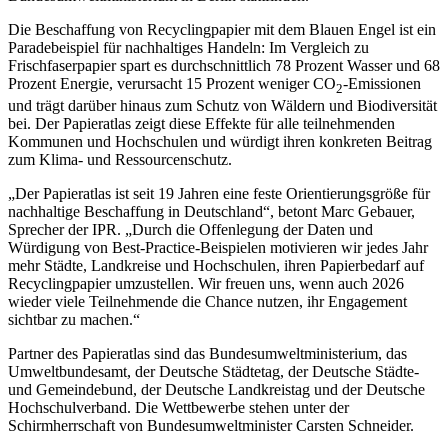
Die Beschaffung von Recyclingpapier mit dem Blauen Engel ist ein
Paradebeispiel für nachhaltiges Handeln: Im Vergleich zu
Frischfaserpapier spart es durchschnittlich 78 Prozent Wasser und 68
Prozent Energie, verursacht 15 Prozent weniger CO
-Emissionen
2
und trägt darüber hinaus zum Schutz von Wäldern und Biodiversität
bei. Der Papieratlas zeigt diese Effekte für alle teilnehmenden
Kommunen und Hochschulen und würdigt ihren konkreten Beitrag
zum Klima- und Ressourcenschutz.
„Der Papieratlas ist seit 19 Jahren eine feste Orientierungsgröße für
nachhaltige Beschaffung in Deutschland“, betont Marc Gebauer,
Sprecher der IPR. „Durch die Offenlegung der Daten und
Würdigung von Best-Practice-Beispielen motivieren wir jedes Jahr
mehr Städte, Landkreise und Hochschulen, ihren Papierbedarf auf
Recyclingpapier umzustellen. Wir freuen uns, wenn auch 2026
wieder viele Teilnehmende die Chance nutzen, ihr Engagement
sichtbar zu machen.“
Partner des Papieratlas sind das Bundesumweltministerium, das
Umweltbundesamt, der Deutsche Städtetag, der Deutsche Städte-
und Gemeindebund, der Deutsche Landkreistag und der Deutsche
Hochschulverband. Die Wettbewerbe stehen unter der
Schirmherrschaft von Bundesumweltminister Carsten Schneider.