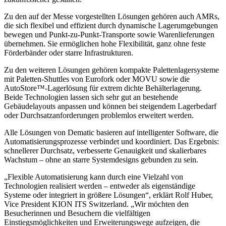
Zu den auf der Messe vorgestellten Lösungen gehören auch AMRs,
die sich flexibel und effizient durch dynamische Lagerumgebungen
bewegen und Punkt-zu-Punkt-Transporte sowie Warenlieferungen
übernehmen. Sie ermöglichen hohe Flexibilität, ganz ohne feste
Förderbänder oder starre Infrastrukturen.
Zu den weiteren Lösungen gehören kompakte Palettenlagersysteme
mit Paletten-Shuttles von Eurofork oder MOVU sowie die
AutoStore™-Lagerlösung für extrem dichte Behälterlagerung.
Beide Technologien lassen sich sehr gut an bestehende
Gebäudelayouts anpassen und können bei steigendem Lagerbedarf
oder Durchsatzanforderungen problemlos erweitert werden.
Alle Lösungen von Dematic basieren auf intelligenter Software, die
Automatisierungsprozesse verbindet und koordiniert. Das Ergebnis:
schnellerer Durchsatz, verbesserte Genauigkeit und skalierbares
Wachstum – ohne an starre Systemdesigns gebunden zu sein.
„Flexible Automatisierung kann durch eine Vielzahl von
Technologien realisiert werden – entweder als eigenständige
Systeme oder integriert in größere Lösungen“, erklärt Rolf Huber,
Vice President KION ITS Switzerland. „Wir möchten den
Besucherinnen und Besuchern die vielfältigen
Einstiegsmöglichkeiten und Erweiterungswege aufzeigen, die