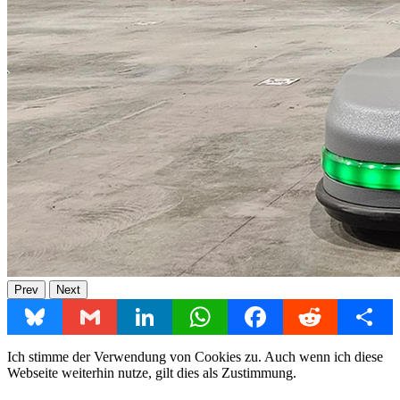
Prev
Next
Bluesky
Gmail
LinkedIn
WhatsApp
Facebook
Reddit
Share
Ich stimme der Verwendung von Cookies zu. Auch wenn ich diese
Webseite weiterhin nutze, gilt dies als Zustimmung.