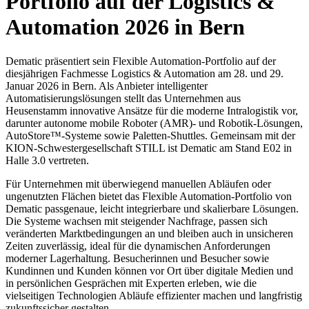
Portfolio auf der Logistics &
Automation 2026 in Bern
Dematic präsentiert sein Flexible Automation-Portfolio auf der
diesjährigen Fachmesse Logistics & Automation am 28. und 29.
Januar 2026 in Bern. Als Anbieter intelligenter
Automatisierungslösungen stellt das Unternehmen aus
Heusenstamm innovative Ansätze für die moderne Intralogistik vor,
darunter autonome mobile Roboter (AMR)- und Robotik-Lösungen,
AutoStore™-Systeme sowie Paletten-Shuttles. Gemeinsam mit der
KION-Schwestergesellschaft STILL ist Dematic am Stand E02 in
Halle 3.0 vertreten.
Für Unternehmen mit überwiegend manuellen Abläufen oder
ungenutzten Flächen bietet das Flexible Automation-Portfolio von
Dematic passgenaue, leicht integrierbare und skalierbare Lösungen.
Die Systeme wachsen mit steigender Nachfrage, passen sich
veränderten Marktbedingungen an und bleiben auch in unsicheren
Zeiten zuverlässig, ideal für die dynamischen Anforderungen
moderner Lagerhaltung. Besucherinnen und Besucher sowie
Kundinnen und Kunden können vor Ort über digitale Medien und
in persönlichen Gesprächen mit Experten erleben, wie die
vielseitigen Technologien Abläufe effizienter machen und langfristig
zukunftssicher gestalten.