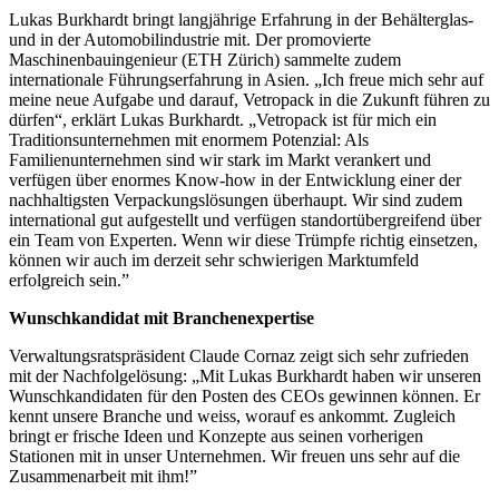
Lukas Burkhardt bringt langjährige Erfahrung in der Behälterglas-
und in der Automobilindustrie mit. Der promovierte
Maschinenbauingenieur (ETH Zürich) sammelte zudem
internationale Führungserfahrung in Asien. „Ich freue mich sehr auf
meine neue Aufgabe und darauf, Vetropack in die Zukunft führen zu
dürfen“, erklärt Lukas Burkhardt. „Vetropack ist für mich ein
Traditionsunternehmen mit enormem Potenzial: Als
Familienunternehmen sind wir stark im Markt verankert und
verfügen über enormes Know-how in der Entwicklung einer der
nachhaltigsten Verpackungslösungen überhaupt. Wir sind zudem
international gut aufgestellt und verfügen standortübergreifend über
ein Team von Experten. Wenn wir diese Trümpfe richtig einsetzen,
können wir auch im derzeit sehr schwierigen Marktumfeld
erfolgreich sein.”
Wunschkandidat mit Branchenexpertise
Verwaltungsratspräsident Claude Cornaz zeigt sich sehr zufrieden
mit der Nachfolgelösung: „Mit Lukas Burkhardt haben wir unseren
Wunschkandidaten für den Posten des CEOs gewinnen können. Er
kennt unsere Branche und weiss, worauf es ankommt. Zugleich
bringt er frische Ideen und Konzepte aus seinen vorherigen
Stationen mit in unser Unternehmen. Wir freuen uns sehr auf die
Zusammenarbeit mit ihm!”