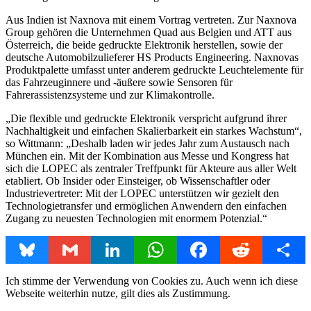
Aus Indien ist Naxnova mit einem Vortrag vertreten. Zur Naxnova
Group gehören die Unternehmen Quad aus Belgien und ATT aus
Österreich, die beide gedruckte Elektronik herstellen, sowie der
deutsche Automobilzulieferer HS Products Engineering. Naxnovas
Produktpalette umfasst unter anderem gedruckte Leuchtelemente für
das Fahrzeuginnere und -äußere sowie Sensoren für
Fahrerassistenzsysteme und zur Klimakontrolle.
„Die flexible und gedruckte Elektronik verspricht aufgrund ihrer
Nachhaltigkeit und einfachen Skalierbarkeit ein starkes Wachstum“,
so Wittmann: „Deshalb laden wir jedes Jahr zum Austausch nach
München ein. Mit der Kombination aus Messe und Kongress hat
sich die LOPEC als zentraler Treffpunkt für Akteure aus aller Welt
etabliert. Ob Insider oder Einsteiger, ob Wissenschaftler oder
Industrievertreter: Mit der LOPEC unterstützen wir gezielt den
Technologietransfer und ermöglichen Anwendern den einfachen
Zugang zu neuesten Technologien mit enormem Potenzial.“
Bluesky
Gmail
LinkedIn
WhatsApp
Facebook
Reddit
Share
Ich stimme der Verwendung von Cookies zu. Auch wenn ich diese
Webseite weiterhin nutze, gilt dies als Zustimmung.