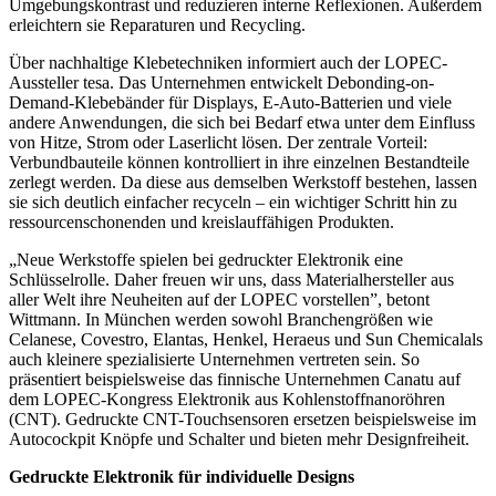
Umgebungskontrast und reduzieren interne Reflexionen. Außerdem
erleichtern sie Reparaturen und Recycling.
Über nachhaltige Klebetechniken informiert auch der LOPEC-
Aussteller tesa. Das Unternehmen entwickelt Debonding-on-
Demand-Klebebänder für Displays, E-Auto-Batterien und viele
andere Anwendungen, die sich bei Bedarf etwa unter dem Einfluss
von Hitze, Strom oder Laserlicht lösen. Der zentrale Vorteil:
Verbundbauteile können kontrolliert in ihre einzelnen Bestandteile
zerlegt werden. Da diese aus demselben Werkstoff bestehen, lassen
sie sich deutlich einfacher recyceln – ein wichtiger Schritt hin zu
ressourcenschonenden und kreislauffähigen Produkten.
„Neue Werkstoffe spielen bei gedruckter Elektronik eine
Schlüsselrolle. Daher freuen wir uns, dass Materialhersteller aus
aller Welt ihre Neuheiten auf der LOPEC vorstellen”, betont
Wittmann. In München werden sowohl Branchengrößen wie
Celanese, Covestro, Elantas, Henkel, Heraeus und Sun Chemicalals
auch kleinere spezialisierte Unternehmen vertreten sein. So
präsentiert beispielsweise das finnische Unternehmen Canatu auf
dem LOPEC-Kongress Elektronik aus Kohlenstoffnanoröhren
(CNT). Gedruckte CNT-Touchsensoren ersetzen beispielsweise im
Autocockpit Knöpfe und Schalter und bieten mehr Designfreiheit.
Gedruckte Elektronik für individuelle Designs