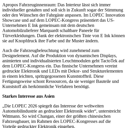
Apropos Fahrzeuginnenraum: Das Interieur lässt sich immer
individueller gestalten und soll sich in Zukunft sogar der Stimmung
oder den Wünschen der Fahrgäste anpassen. Im LOPEC Innovation
Showcase und auf dem LOPEC-Kongress präsentiert das US-
Unternehmen E Ink gemeinsam mit dem deutschen
Automobilzulieferer Marquardt schaltbare Paneele für
Türverkleidungen. Dank der elektronischen Tinte von E Ink können
sie auf Knopfdruck ihre Farbe und ihr Muster ändern.
Auch die Fahrzeugbeleuchtung wird zunehmend zum
Designelement. Auf die Produktion von dynamischen Displays,
animierten und individualisierten Leuchtmodulen geht TactoTek auf
dem LOPEC-Kongress ein. Das finnische Unternehmen vereint
gedruckte Elektronik und LEDs mit Dekor- und Strukturelementen
in einem leichten, spritzgegossenen Kunststoffteil. Diese
Fertigungsweise schont Ressourcen, da sie weniger Bauteile und
Kunststoff als herkömmliche Verfahren benötigt.
Starkes Interesse aus Asien
„Die LOPEC 2026 spiegelt das Interesse der weltweiten
Automobilindustrie an gedruckter Elektronik wider“, unterstreicht
Wittmann. So wird Changan, einer der größten chinesischen
Fahrzeugbauer, im Rahmen des LOPEC-Kongresses auf die
Vorteile gedruckter Elektronik eingehen.