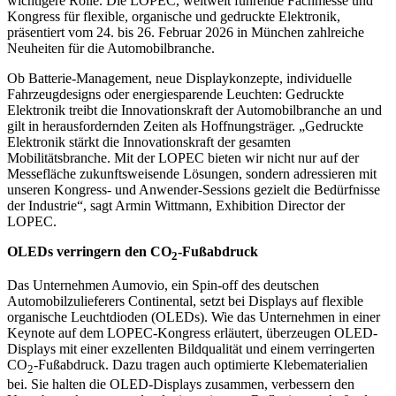
wichtigere Rolle. Die LOPEC, weltweit führende Fachmesse und
Kongress für flexible, organische und gedruckte Elektronik,
präsentiert vom 24. bis 26. Februar 2026 in München zahlreiche
Neuheiten für die Automobilbranche.
Ob Batterie-Management, neue Displaykonzepte, individuelle
Fahrzeugdesigns oder energiesparende Leuchten: Gedruckte
Elektronik treibt die Innovationskraft der Automobilbranche an und
gilt in herausfordernden Zeiten als Hoffnungsträger. „Gedruckte
Elektronik stärkt die Innovationskraft der gesamten
Mobilitätsbranche. Mit der LOPEC bieten wir nicht nur auf der
Messefläche zukunftsweisende Lösungen, sondern adressieren mit
unseren Kongress- und Anwender-Sessions gezielt die Bedürfnisse
der Industrie“, sagt Armin Wittmann, Exhibition Director der
LOPEC.
OLEDs verringern den CO
-Fußabdruck
2
Das Unternehmen Aumovio, ein Spin-off des deutschen
Automobilzulieferers Continental, setzt bei Displays auf flexible
organische Leuchtdioden (OLEDs). Wie das Unternehmen in einer
Keynote auf dem LOPEC-Kongress erläutert, überzeugen OLED-
Displays mit einer exzellenten Bildqualität und einem verringerten
CO
-Fußabdruck. Dazu tragen auch optimierte Klebematerialien
2
bei. Sie halten die OLED-Displays zusammen, verbessern den