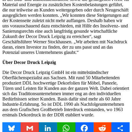
Material und Energie zu zusätzlichen Kostenbelastungen geführt,
die nur teilweise an Kunden weitergegeben oder durch Neugeschäft
ausgeglichen werden konnten. „Wir konnten diese Steigerungen auf
der Kostenseite zuletzt nicht mehr auffangen. Deshalb haben wir
uns vorausschauend dazu entschieden, mit Hilfe des Insolvenz- und
Sanierungsrechts eine auch langfristig gesunde wirtschaftliche
Zukunft der Decor Druck Leipzig zu erreichen“, sagt
Geschäftsführer Werner Stockhausen. „Wir arbeiten mit Nachdruck
daran, einen Investor zu finden, der zu uns passt und an das
Potenzial unseres Unternehmens glaubt.“
Über Decor Druck Leipzig
Die Decor Druck Leipzig GmbH ist ein mittelständischer
Oberflächenspezialist aus Sachsen. Mit rund 50 Mitarbeitenden
produziert DDL hochwertige Dekorfolien für Möbel, Paneele,
Türen und Leisten für Kunden aus der ganzen Welt. Dabei orientiert
sich das Traditionsunternehmen immer eng an den individuellen
Bedürfnissen seiner Kunden. Basis dafür sind mehr als 60 Jahre
Industrie-Erfahrung. So ist DDL 1990 als Nachfolgeunternehmen
aus dem Grafischen Großbetrieb Interdruck entstanden, wo 1963
erstmals Dekordruck in der DDR etabliert wurde.
Bluesky
Gmail
LinkedIn
WhatsApp
Facebook
Reddit
Share