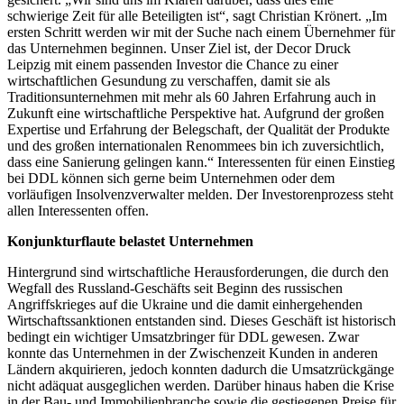
schwierige Zeit für alle Beteiligten ist“, sagt Christian Krönert. „Im
ersten Schritt werden wir mit der Suche nach einem Übernehmer für
das Unternehmen beginnen. Unser Ziel ist, der Decor Druck
Leipzig mit einem passenden Investor die Chance zu einer
wirtschaftlichen Gesundung zu verschaffen, damit sie als
Traditionsunternehmen mit mehr als 60 Jahren Erfahrung auch in
Zukunft eine wirtschaftliche Perspektive hat. Aufgrund der großen
Expertise und Erfahrung der Belegschaft, der Qualität der Produkte
und des großen internationalen Renommees bin ich zuversichtlich,
dass eine Sanierung gelingen kann.“ Interessenten für einen Einstieg
bei DDL können sich gerne beim Unternehmen oder dem
vorläufigen Insolvenzverwalter melden. Der Investorenprozess steht
allen Interessenten offen.
Konjunkturflaute belastet Unternehmen
Hintergrund sind wirtschaftliche Herausforderungen, die durch den
Wegfall des Russland-Geschäfts seit Beginn des russischen
Angriffskrieges auf die Ukraine und die damit einhergehenden
Wirtschaftssanktionen entstanden sind. Dieses Geschäft ist historisch
bedingt ein wichtiger Umsatzbringer für DDL gewesen. Zwar
konnte das Unternehmen in der Zwischenzeit Kunden in anderen
Ländern akquirieren, jedoch konnten dadurch die Umsatzrückgänge
nicht adäquat ausgeglichen werden. Darüber hinaus haben die Krise
in der Bau- und Immobilienbranche sowie die gestiegenen Preise für