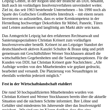
Leipzig GmbH, in der Region und der Branche als DDL bekannt,
läuft auch im vorläufigen Insolvenzverfahren unverändert weiter.
Ziel ist, das seit 1963 bestehende Unternehmen – bis 1990 noch als
Sparte des Grafischen Großbetriebs Interdruck – mit einem neuen
Investoren so aufzustellen, dass es seine Kernkompetenz in der
Herstellung hochwertiger Dekorfolien für Möbel, Paneele, Türen
und Leisten ausbauen und langfristig am Markt aktiv sein kann.
Das Amtsgericht Leipzig hat den erfahrenen Rechtsanwalt und
Sanierungsspezialisten Christian Krönert zum vorläufigen
Insolvenzverwalter bestellt. Krönert ist am Leipziger Standort der
deutschlandweit aktiven Kanzlei Schultze & Braun tätig und prüft
gemeinsam mit Geschäftsführer Werner Stockhausen aktuell die
wirtschaftlichen Gegebenheiten und die Sanierungsoptionen. Für die
Kunden von DDL hat Christian Krönert gute Nachrichten: „Alle
Aufträge werden von den Mitarbeitenden wie geplant gedruckt,
bearbeitet und versandt. Die Platzierung von Neuaufträgen ist
ebenfalls weiterhin jederzeit möglich.“
Fest in der Wirtschaftslandschaft etabliert
Die rund 50 hochqualifizierten Mitarbeitenden wurden von
Christian Krönert und Werner Stockhausen bereits über die aktuelle
Situation und die nächsten Schritte informiert. Ihre Löhne und
Gehälter sind mindestens bis Jahresende über das Insolvenzgeld
gesichert. „Wir sind uns im Klaren darüber, dass dies eine