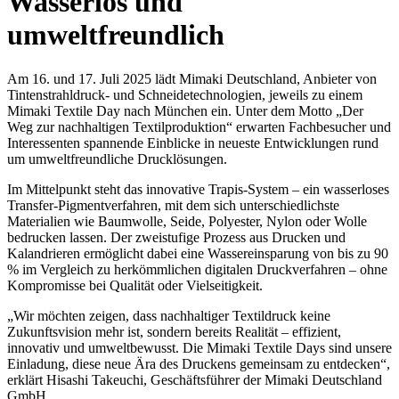
Wasserlos und
umweltfreundlich
Am 16. und 17. Juli 2025 lädt Mimaki Deutschland, Anbieter von
Tintenstrahldruck- und Schneidetechnologien, jeweils zu einem
Mimaki Textile Day nach München ein. Unter dem Motto „Der
Weg zur nachhaltigen Textilproduktion“ erwarten Fachbesucher und
Interessenten spannende Einblicke in neueste Entwicklungen rund
um umweltfreundliche Drucklösungen.
Im Mittelpunkt steht das innovative Trapis-System – ein wasserloses
Transfer-Pigmentverfahren, mit dem sich unterschiedlichste
Materialien wie Baumwolle, Seide, Polyester, Nylon oder Wolle
bedrucken lassen. Der zweistufige Prozess aus Drucken und
Kalandrieren ermöglicht dabei eine Wassereinsparung von bis zu 90
% im Vergleich zu herkömmlichen digitalen Druckverfahren – ohne
Kompromisse bei Qualität oder Vielseitigkeit.
„Wir möchten zeigen, dass nachhaltiger Textildruck keine
Zukunftsvision mehr ist, sondern bereits Realität – effizient,
innovativ und umweltbewusst. Die Mimaki Textile Days sind unsere
Einladung, diese neue Ära des Druckens gemeinsam zu entdecken“,
erklärt Hisashi Takeuchi, Geschäftsführer der Mimaki Deutschland
GmbH.