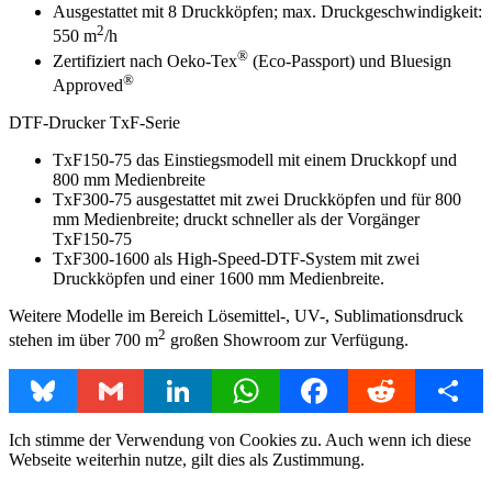
Ausgestattet mit 8 Druckköpfen; max. Druckgeschwindigkeit:
2
550 m
/h
®
Zertifiziert nach Oeko-Tex
(Eco-Passport) und Bluesign
®
Approved
DTF-Drucker TxF-Serie
TxF150-75 das Einstiegsmodell mit einem Druckkopf und
800 mm Medienbreite
TxF300-75 ausgestattet mit zwei Druckköpfen und für 800
mm Medienbreite; druckt schneller als der Vorgänger
TxF150-75
TxF300-1600 als High-Speed-DTF-System mit zwei
Druckköpfen und einer 1600 mm Medienbreite.
Weitere Modelle im Bereich Lösemittel-, UV-, Sublimationsdruck
2
stehen im über 700 m
großen Showroom zur Verfügung.
Bluesky
Gmail
LinkedIn
WhatsApp
Facebook
Reddit
Share
Ich stimme der Verwendung von Cookies zu. Auch wenn ich diese
Webseite weiterhin nutze, gilt dies als Zustimmung.