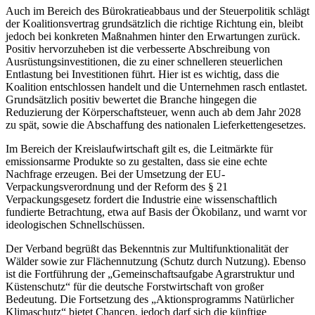
Auch im Bereich des Bürokratieabbaus und der Steuerpolitik schlägt
der Koalitionsvertrag grundsätzlich die richtige Richtung ein, bleibt
jedoch bei konkreten Maßnahmen hinter den Erwartungen zurück.
Positiv hervorzuheben ist die verbesserte Abschreibung von
Ausrüstungsinvestitionen, die zu einer schnelleren steuerlichen
Entlastung bei Investitionen führt. Hier ist es wichtig, dass die
Koalition entschlossen handelt und die Unternehmen rasch entlastet.
Grundsätzlich positiv bewertet die Branche hingegen die
Reduzierung der Körperschaftsteuer, wenn auch ab dem Jahr 2028
zu spät, sowie die Abschaffung des nationalen Lieferkettengesetzes.
Im Bereich der Kreislaufwirtschaft gilt es, die Leitmärkte für
emissionsarme Produkte so zu gestalten, dass sie eine echte
Nachfrage erzeugen. Bei der Umsetzung der EU-
Verpackungsverordnung und der Reform des § 21
Verpackungsgesetz fordert die Industrie eine wissenschaftlich
fundierte Betrachtung, etwa auf Basis der Ökobilanz, und warnt vor
ideologischen Schnellschüssen.
Der Verband begrüßt das Bekenntnis zur Multifunktionalität der
Wälder sowie zur Flächennutzung (Schutz durch Nutzung). Ebenso
ist die Fortführung der „Gemeinschaftsaufgabe Agrarstruktur und
Küstenschutz“ für die deutsche Forstwirtschaft von großer
Bedeutung. Die Fortsetzung des „Aktionsprogramms Natürlicher
Klimaschutz“ bietet Chancen, jedoch darf sich die künftige