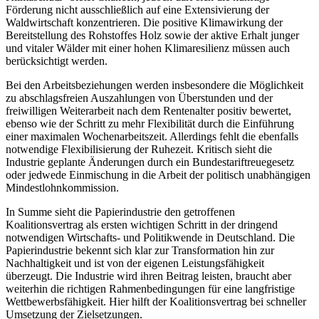
Förderung nicht ausschließlich auf eine Extensivierung der
Waldwirtschaft konzentrieren. Die positive Klimawirkung der
Bereitstellung des Rohstoffes Holz sowie der aktive Erhalt junger
und vitaler Wälder mit einer hohen Klimaresilienz müssen auch
berücksichtigt werden.
Bei den Arbeitsbeziehungen werden insbesondere die Möglichkeit
zu abschlagsfreien Auszahlungen von Überstunden und der
freiwilligen Weiterarbeit nach dem Rentenalter positiv bewertet,
ebenso wie der Schritt zu mehr Flexibilität durch die Einführung
einer maximalen Wochenarbeitszeit. Allerdings fehlt die ebenfalls
notwendige Flexibilisierung der Ruhezeit. Kritisch sieht die
Industrie geplante Änderungen durch ein Bundestariftreuegesetz
oder jedwede Einmischung in die Arbeit der politisch unabhängigen
Mindestlohnkommission.
In Summe sieht die Papierindustrie den getroffenen
Koalitionsvertrag als ersten wichtigen Schritt in der dringend
notwendigen Wirtschafts- und Politikwende in Deutschland. Die
Papierindustrie bekennt sich klar zur Transformation hin zur
Nachhaltigkeit und ist von der eigenen Leistungsfähigkeit
überzeugt. Die Industrie wird ihren Beitrag leisten, braucht aber
weiterhin die richtigen Rahmenbedingungen für eine langfristige
Wettbewerbsfähigkeit. Hier hilft der Koalitionsvertrag bei schneller
Umsetzung der Zielsetzungen.