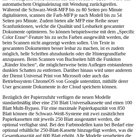
automatischem Originaleinzug mit Wendung zurückgreifen.
Während die Schwarz-Weiß-MFP bis zu 80 Seiten pro Minute
digitalisieren, scannen die Farb-MFP je nach Modell bis zu 54
Seiten pro Minute. Zudem bieten alle MFP eine Reihe neuer
Scanfunktionen, welche die Qualität und Lesbarkeit gescannter
Dokumente optimieren. So können beispielsweise mit dem „Specific
Color Erase“-Feature bis zu sechs Farben ausgewählt werden, die
beim Scannen nicht angezeigt werden sollen. Um Texte in
gescannten Dokumenten besser lesbar zu machen, ist es zudem
möglich, helle Schriften abzudunkeln oder die Hintergrundfarbe
anzupassen. Beim Scannen von Buchseiten hilft die Funktion
„Ränder löschen“, die möglicherweise beim Auflegen entstandenen
dunklen Schatten zu entfernen. Darüber hinaus wird unter anderem
der Dienst Universal Print von Microsoft oder auch das
Betriebssystem ChromeOS von Google unterstützt, mithilfe derer
User gescannte Dokumente in der Cloud speichern können.
Bezüglich der Papierzufuhr verfügen die neuen Modelle
standardmäßig über eine 250 Blatt Universalkassette und einen 100
Blatt Multi-Bypass. Für eine maximale Papierkapazität von 850
Blatt können die Schwarz-Weiß-Systeme mit zwei zusätzlichen
Papierkassetten mit jeweils 250 Blatt ausgestattet werden, die
optional verfügbar sind. Bei den Farbmodellen kann bei Bedarf eine
optional erhältliche 250-Blatt-Kassette hinzugefügt werden, was die
Gesamtkapazität auf 600 Blatt erhöht. Alle Modelle verarbeiten die