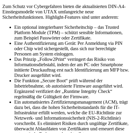
Zum Schutz vor Cybergefahren bieten die aktualisierten DIN-A4-
Einstiegsmodelle von UTAX umfangreiche neue
Sicherheitsfunktionen. Highlight-Features sind unter anderem:
Ein optional integrierbarer Sicherheitschip – das Trusted
Platform Module (TPM) – schützt sensible Informationen,
zum Beispiel Passwörter oder Zertifikate.
Eine Authentifizierung am Gerät: Per Anmeldung via PIN
oder Chip wird sichergestellt, dass sich nur berechtigte
Personen am System einloggen.
Das Prinzip „Follow2Print“ verringert das Risiko von
Informationsdiebstahl, indem der am PC oder Smartphone
initiierte Druckauftrag erst nach Identifizierung am MFP bzw.
Drucker ausgeführt wird.
Die Funktion „Secure Boot“ prüft während der
Inbetriebnahme, ob autorisierte Firmware ausgeführt wird.
Ergänzend verifiziert der „Runtime Integrity Check“
regelmäßig die Gültigkeit der Firmware.
Ein automatisiertes Zertifizierungsmanagement (ACM), trägt
dazu bei, dass die hohen Sicherheitsstandards für die IT-
Infrastruktur erfüllt werden, welche die EU-Richtlinie zur
Netzwerk- und Informationssicherheit (NIS-2-Richtlinie)
vorschreibt. Es eliminiert Risiken durch ungültige Zertifikate,
überwacht Ablaufdaten von Zertifikaten und erneuert diese