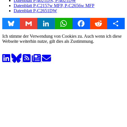
Datenblatt P-4021DN, P-4021DW
Datenblatt P-C2157w MFP, P-C2656w MFP
Datenblatt P-C2651DW
Bluesky
Gmail
LinkedIn
WhatsApp
Facebook
Reddit
Share
Ich stimme der Verwendung von Cookies zu. Auch wenn ich diese
Webseite weiterhin nutze, gilt dies als Zustimmung.