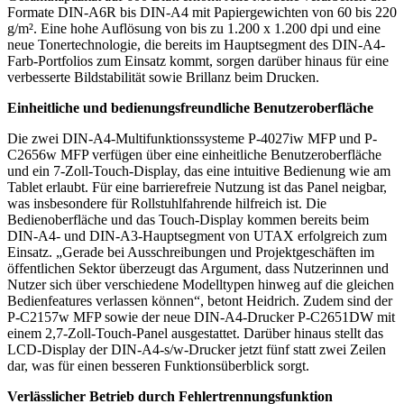
Formate DIN-A6R bis DIN-A4 mit Papiergewichten von 60 bis 220
g/m². Eine hohe Auflösung von bis zu 1.200 x 1.200 dpi und eine
neue Tonertechnologie, die bereits im Hauptsegment des DIN-A4-
Farb-Portfolios zum Einsatz kommt, sorgen darüber hinaus für eine
verbesserte Bildstabilität sowie Brillanz beim Drucken.
Einheitliche und bedienungsfreundliche Benutzeroberfläche
Die zwei DIN-A4-Multifunktionssysteme P-4027iw MFP und P-
C2656w MFP verfügen über eine einheitliche Benutzeroberfläche
und ein 7-Zoll-Touch-Display, das eine intuitive Bedienung wie am
Tablet erlaubt. Für eine barrierefreie Nutzung ist das Panel neigbar,
was insbesondere für Rollstuhlfahrende hilfreich ist. Die
Bedienoberfläche und das Touch-Display kommen bereits beim
DIN-A4- und DIN-A3-Hauptsegment von UTAX erfolgreich zum
Einsatz. „Gerade bei Ausschreibungen und Projektgeschäften im
öffentlichen Sektor überzeugt das Argument, dass Nutzerinnen und
Nutzer sich über verschiedene Modelltypen hinweg auf die gleichen
Bedienfeatures verlassen können“, betont Heidrich. Zudem sind der
P-C2157w MFP sowie der neue DIN-A4-Drucker P-C2651DW mit
einem 2,7-Zoll-Touch-Panel ausgestattet. Darüber hinaus stellt das
LCD-Display der DIN-A4-s/w-Drucker jetzt fünf statt zwei Zeilen
dar, was für einen besseren Funktionsüberblick sorgt.
Verlässlicher Betrieb durch Fehlertrennungsfunktion