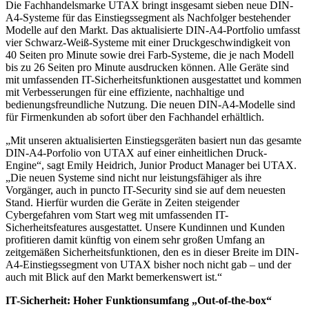
Die Fachhandelsmarke UTAX bringt insgesamt sieben neue DIN-
A4-Systeme für das Einstiegssegment als Nachfolger bestehender
Modelle auf den Markt. Das aktualisierte DIN-A4-Portfolio umfasst
vier Schwarz-Weiß-Systeme mit einer Druckgeschwindigkeit von
40 Seiten pro Minute sowie drei Farb-Systeme, die je nach Modell
bis zu 26 Seiten pro Minute ausdrucken können. Alle Geräte sind
mit umfassenden IT-Sicherheitsfunktionen ausgestattet und kommen
mit Verbesserungen für eine effiziente, nachhaltige und
bedienungsfreundliche Nutzung. Die neuen DIN-A4-Modelle sind
für Firmenkunden ab sofort über den Fachhandel erhältlich.
„Mit unseren aktualisierten Einstiegsgeräten basiert nun das gesamte
DIN-A4-Porfolio von UTAX auf einer einheitlichen Druck-
Engine“, sagt Emily Heidrich, Junior Product Manager bei UTAX.
„Die neuen Systeme sind nicht nur leistungsfähiger als ihre
Vorgänger, auch in puncto IT-Security sind sie auf dem neuesten
Stand. Hierfür wurden die Geräte in Zeiten steigender
Cybergefahren vom Start weg mit umfassenden IT-
Sicherheitsfeatures ausgestattet. Unsere Kundinnen und Kunden
profitieren damit künftig von einem sehr großen Umfang an
zeitgemäßen Sicherheitsfunktionen, den es in dieser Breite im DIN-
A4-Einstiegssegment von UTAX bisher noch nicht gab – und der
auch mit Blick auf den Markt bemerkenswert ist.“
IT-Sicherheit: Hoher Funktionsumfang „Out-of-the-box“