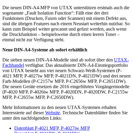
Die neuen DIN-A4-MFP von UTAX unterstützen erstmals auch die
sogenannte „Fault Isolation Function“: Fällt eine der drei
Funktionen (Drucken, Faxen oder Scannen) mit einem Defekt aus,
sind die übrigen Features nach einem Neustart weiterhin nutzbar. So
kann zum Beispiel weiter gescannt und gefaxt werden, auch wenn
die Druckfunktion – beispielsweise durch einen leeren Toner –
einmal nicht zur Verfügung steht.
Neue DIN-A4-Systeme ab sofort erhältlich
Die sieben neuen DIN-A4-Modelle sind ab sofort über den
UTAX-
Fachhandel
verfügbar. Das aktualisierte DIN-A4-Einstiegsportfolio
von UTAX besteht aus vier neuen Schwarz-Weiß-Systemen (P-
4021 MFP, P-4027iw MFP, P-4021DN, P-4021DW) und drei neuen
Farb-Modellen (P-C2157w MFP, P-C2656w MFP, P-C2651DW).
Die neuen Geräte ersetzen die 2016 eingeführten Vorgängermodelle
(P-4020 MFP, P-4026iw MFP, P-4020DN, P-4020DW, P-C2155w
MFP, P-C2655w MFP, P-C2650DW).
Mehr Informationen zu den neuen UTAX-Systemen erhalten
Interessierte auf dieser
Website
. Technische Datenblätter finden Sie
unter den nachfolgenden Links:
Datenblatt P-4021 MFP, P-4027iw MFP