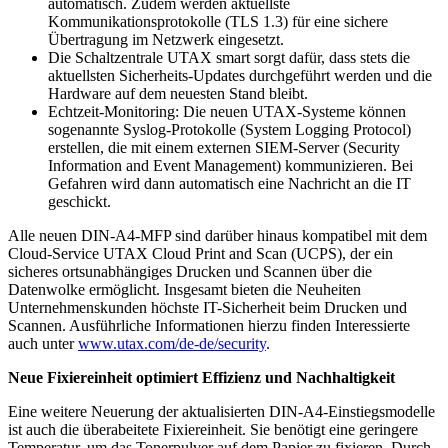
automatisch. Zudem werden aktuellste
Kommunikationsprotokolle (TLS 1.3) für eine sichere
Übertragung im Netzwerk eingesetzt.
Die Schaltzentrale UTAX smart sorgt dafür, dass stets die
aktuellsten Sicherheits-Updates durchgeführt werden und die
Hardware auf dem neuesten Stand bleibt.
Echtzeit-Monitoring: Die neuen UTAX-Systeme können
sogenannte Syslog-Protokolle (System Logging Protocol)
erstellen, die mit einem externen SIEM-Server (Security
Information and Event Management) kommunizieren. Bei
Gefahren wird dann automatisch eine Nachricht an die IT
geschickt.
Alle neuen DIN-A4-MFP sind darüber hinaus kompatibel mit dem
Cloud-Service UTAX Cloud Print and Scan (UCPS), der ein
sicheres ortsunabhängiges Drucken und Scannen über die
Datenwolke ermöglicht. Insgesamt bieten die Neuheiten
Unternehmenskunden höchste IT-Sicherheit beim Drucken und
Scannen. Ausführliche Informationen hierzu finden Interessierte
auch unter
www.utax.com/de-de/security
.
Neue Fixiereinheit optimiert Effizienz und Nachhaltigkeit
Eine weitere Neuerung der aktualisierten DIN-A4-Einstiegsmodelle
ist auch die überabeitete Fixiereinheit. Sie benötigt eine geringere
Temperatur, um das Tonerpulver auf dem Papier zu fixieren. Durch