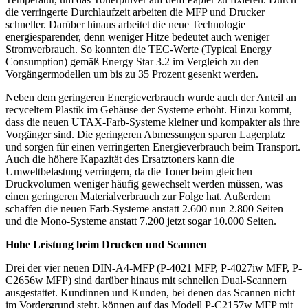
die verringerte Durchlaufzeit arbeiten die MFP und Drucker
schneller. Darüber hinaus arbeitet die neue Technologie
energiesparender, denn weniger Hitze bedeutet auch weniger
Stromverbrauch. So konnten die TEC-Werte (Typical Energy
Consumption) gemäß Energy Star 3.2 im Vergleich zu den
Vorgängermodellen um bis zu 35 Prozent gesenkt werden.
Neben dem geringeren Energieverbrauch wurde auch der Anteil an
recyceltem Plastik im Gehäuse der Systeme erhöht. Hinzu kommt,
dass die neuen UTAX-Farb-Systeme kleiner und kompakter als ihre
Vorgänger sind. Die geringeren Abmessungen sparen Lagerplatz
und sorgen für einen verringerten Energieverbrauch beim Transport.
Auch die höhere Kapazität des Ersatztoners kann die
Umweltbelastung verringern, da die Toner beim gleichen
Druckvolumen weniger häufig gewechselt werden müssen, was
einen geringeren Materialverbrauch zur Folge hat. Außerdem
schaffen die neuen Farb-Systeme anstatt 2.600 nun 2.800 Seiten –
und die Mono-Systeme anstatt 7.200 jetzt sogar 10.000 Seiten.
Hohe Leistung beim Drucken und Scannen
Drei der vier neuen DIN-A4-MFP (P-4021 MFP, P-4027iw MFP, P-
C2656w MFP) sind darüber hinaus mit schnellen Dual-Scannern
ausgestattet. Kundinnen und Kunden, bei denen das Scannen nicht
im Vordergrund steht, können auf das Modell P-C2157w MFP mit