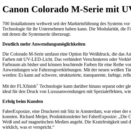
Canon Colorado M-Serie mit UV
700 Installationen weltweit seit der Markteinführung des Systems vo
Technologie für ihr Unternehmen haben kann. Die Modularität, die Fä
mit denen die Systemserie überzeugt.
Deutlich mehr Anwendungsmöglichkeiten
Die Colorado M-Serie umfasst eine Option für Weißdruck, die das A
Farben mit UV-LED-Licht. Das verhindert Verschmieren oder Verkleben
Farbraum als bisher und können leuchtende Farben für eine Reihe von
Anwendungen wie Fahrzeugverklebungen. Mit der neuen weißen Tinte
werden: Es kann auf schwere, strukturierte, transparente, farbige, re
+
Mit der FLXfinish
Technologie kann darüber hinaus separat oder glei
ideal für den Druck von Luxusanwendungen mit Spezialeffekten, wie 
Erfolg beim Kunden
FaberExposize, eine Druckerei mit Sitz in Amsterdam, war einer der
konnten. Richard Meijer, Produktionsleiter bei FaberExposize: „Die
Weiß und auf magnetischen Medien angeht. Die Kratzfestigkeit und die
wirklich, was er verspricht.“