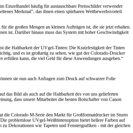
im Einzelhandel häufig für austauschbare Preisschilder verwendet
seltenes Merkmal", das ihnen einen spürbaren Wettbewerbsvorteil
r die großen Mengen an kleinen Aufträgen ist, die sie jetzt erhalten.
ienen ist. Darüber hinaus muss das System mit hoher Geschwindigkeit
 die Haltbarkeit der UVgel-Tinten: Die Kratzfestigkeit der Tinten
htig, und es ist großartig zu sehen, wie gut der Colorado-Drucker
her erfüllen kann, die viel Geld für diese Anwendungen ausgeben.“
 können sie nun auch Anfragen zum Druck auf schwarzer Folie
 das Bild als auch auf die Haltbarkeit des von uns gelieferten
einung, dass unsere Mitarbeiter die besten Botschafter von Canon
hat die Colorado M-Serie den Markt für Großformatdrucker im Sturm
 Die problemlose UVgel-Weißtintenoption bietet hellere Farben auf
 zu Dekorationen wie Tapeten und Fenstergrafiken - mit der gleichen