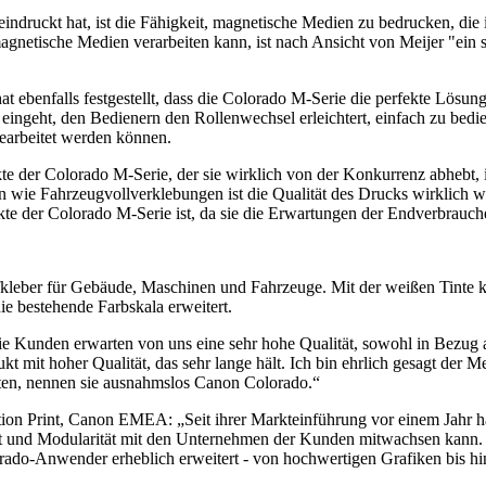
druckt hat, ist die Fähigkeit, magnetische Medien zu bedrucken, die 
gnetische Medien verarbeiten kann, ist nach Ansicht von Meijer "ein 
benfalls festgestellt, dass die Colorado M-Serie die perfekte Lösung fü
 eingeht, den Bedienern den Rollenwechsel erleichtert, einfach zu bed
bearbeitet werden können.
der Colorado M-Serie, der sie wirklich von der Konkurrenz abhebt, ist
ie Fahrzeugvollverklebungen ist die Qualität des Drucks wirklich wic
ekte der Colorado M-Serie ist, da sie die Erwartungen der Endverbrauc
ufkleber für Gebäude, Maschinen und Fahrzeuge. Mit der weißen Tinte
die bestehende Farbskala erweitert.
 Kunden erwarten von uns eine sehr hohe Qualität, sowohl in Bezug auf
 mit hoher Qualität, das sehr lange hält. Ich bin ehrlich gesagt der M
iten, nennen sie ausnahmslos Canon Colorado.“
ction Print, Canon EMEA: „Seit ihrer Markteinführung vor einem Jahr 
keit und Modularität mit den Unternehmen der Kunden mitwachsen kann.
ado-Anwender erheblich erweitert - von hochwertigen Grafiken bis hin