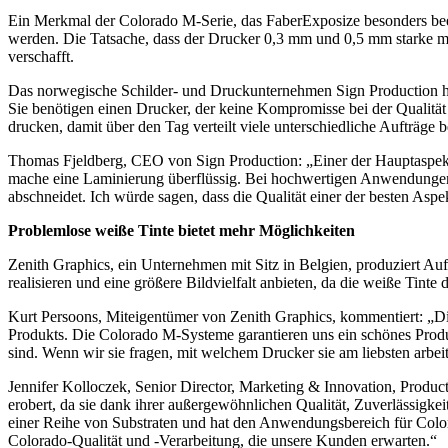
Ein Merkmal der Colorado M-Serie, das FaberExposize besonders beein
werden. Die Tatsache, dass der Drucker 0,3 mm und 0,5 mm starke ma
verschafft.
Das norwegische Schilder- und Druckunternehmen Sign Production hat e
Sie benötigen einen Drucker, der keine Kompromisse bei der Qualität
drucken, damit über den Tag verteilt viele unterschiedliche Aufträge 
Thomas Fjeldberg, CEO von Sign Production: „Einer der Hauptaspekte 
mache eine Laminierung überflüssig. Bei hochwertigen Anwendungen w
abschneidet. Ich würde sagen, dass die Qualität einer der besten Asp
Problemlose weiße Tinte bietet mehr Möglichkeiten
Zenith Graphics, ein Unternehmen mit Sitz in Belgien, produziert A
realisieren und eine größere Bildvielfalt anbieten, da die weiße Tinte 
Kurt Persoons, Miteigentümer von Zenith Graphics, kommentiert: „Die
Produkts. Die Colorado M-Systeme garantieren uns ein schönes Produkt
sind. Wenn wir sie fragen, mit welchem Drucker sie am liebsten arbe
Jennifer Kolloczek, Senior Director, Marketing & Innovation, Produ
erobert, da sie dank ihrer außergewöhnlichen Qualität, Zuverlässig
einer Reihe von Substraten und hat den Anwendungsbereich für Color
Colorado-Qualität und -Verarbeitung, die unsere Kunden erwarten.“