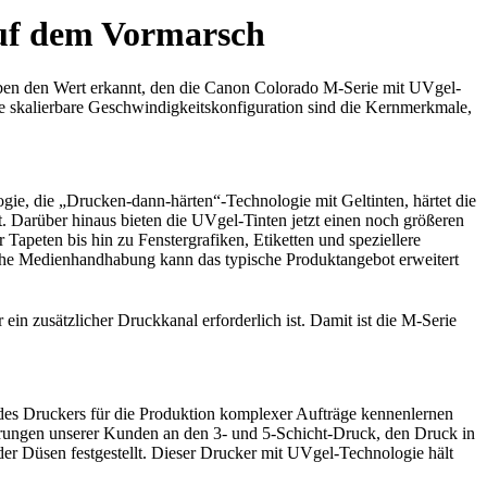
auf dem Vormarsch
haben den Wert erkannt, den die Canon Colorado M-Serie mit UVgel-
ie skalierbare Geschwindigkeitskonfiguration sind die Kernmerkmale,
e, die „Drucken-dann-härten“-Technologie mit Geltinten, härtet die
. Darüber hinaus bieten die UVgel-Tinten jetzt einen noch größeren
apeten bis hin zu Fenstergrafiken, Etiketten und speziellere
he Medienhandhabung kann das typische Produktangebot erweitert
in zusätzlicher Druckkanal erforderlich ist. Damit ist die M-Serie
 des Druckers für die Produktion komplexer Aufträge kennenlernen
erungen unserer Kunden an den 3- und 5-Schicht-Druck, den Druck in
der Düsen festgestellt. Dieser Drucker mit UVgel-Technologie hält