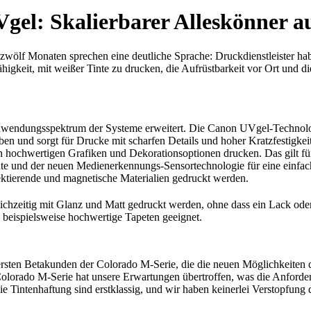
gel: Skalierbarer Alleskönner 
r zwölf Monaten sprechen eine deutliche Sprache: Druckdienstleister 
higkeit, mit weißer Tinte zu drucken, die Aufrüstbarkeit vor Ort und d
nwendungsspektrum der Systeme erweitert. Die Canon UVgel-Technologi
 und sorgt für Drucke mit scharfen Details und hoher Kratzfestigkeit
 hochwertigen Grafiken und Dekorationsoptionen drucken. Das gilt für T
 und der neuen Medienerkennungs-Sensortechnologie für eine einfac
flektierende und magnetische Materialien gedruckt werden.
chzeitig mit Glanz und Matt gedruckt werden, ohne dass ein Lack oder e
beispielsweise hochwertige Tapeten geeignet.
 ersten Betakunden der Colorado M-Serie, die die neuen Möglichkeiten
 Colorado M-Serie hat unsere Erwartungen übertroffen, was die Anford
 Tintenhaftung sind erstklassig, und wir haben keinerlei Verstopfung 