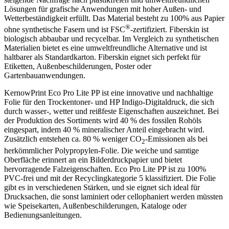
Lösungen für grafische Anwendungen mit hoher Außen- und
Wetterbeständigkeit erfüllt. Das Material besteht zu 100% aus Papier
®
ohne synthetische Fasern und ist FSC
-zertifiziert. Fiberskin ist
biologisch abbaubar und recycelbar. Im Vergleich zu synthetischen
Materialien bietet es eine umweltfreundliche Alternative und ist
haltbarer als Standardkarton. Fiberskin eignet sich perfekt für
Etiketten, Außenbeschilderungen, Poster oder
Gartenbauanwendungen.
KernowPrint Eco Pro Lite PP ist eine innovative und nachhaltige
Folie für den Trockentoner- und HP Indigo-Digitaldruck, die sich
durch wasser-, wetter und reißfeste Eigenschaften auszeichnet. Bei
der Produktion des Sortiments wird 40 % des fossilen Rohöls
eingespart, indem 40 % mineralischer Anteil eingebracht wird.
Zusätzlich entstehen ca. 80 % weniger CO
-Emissionen als bei
2
herkömmlicher Polypropylen-Folie. Die weiche und samtige
Oberfläche erinnert an ein Bilderdruckpapier und bietet
hervorragende Falzeigenschaften. Eco Pro Lite PP ist zu 100%
PVC-frei und mit der Recyclingkategorie 5 klassifiziert. Die Folie
gibt es in verschiedenen Stärken, und sie eignet sich ideal für
Drucksachen, die sonst laminiert oder cellophaniert werden müssten
wie Speisekarten, Außenbeschilderungen, Kataloge oder
Bedienungsanleitungen.