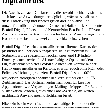
Digitaldruck
Die Nachfrage nach Druckmedien, die sowohl nachhaltig sind als
auch kreative Anwendungen ermöglichen, wächst. Antalis stärkt
diese Entwicklung und lanciert gleich drei innovative und
umweltfreundliche Lösungen. Die neuen Digitaldruck-Sortimente
Ecofoil Digital, Fiberskin und KernowPrint Eco Pro Lite PP von
Antalis bieten innovative Optionen für kreative Anwendungen ohne
Kompromisse bei der Umweltverträglichkeit einzugehen.
Ecofoil Digital besteht aus metallisiertem silbernen Karton, der
plastikfrei und über den Altpapierkreislauf zu recyceln ist. Das
Sortiment wurde speziell für Trockentoner- und HP Indigo-
Drucksysteme entwickelt. Als nachhaltigste Option auf dem
Digitaldruckmarkt bietet Ecofoil alle kreativen Vorteile mit der
Haptik eines metallisierten Kartons, er wird jedoch ohne PET- oder
Folienbeschichtung produziert. Ecofoil Digital ist zu 100%
®
recycelbar, biologisch abbaubar und verfügt über eine FSC
-
Zertifizierung. Das Sortiment eignet sich ideal für kreative
Applikationen wie Verpackungen, Mailings, Mappen, Gruß- oder
Visitenkarten. Zudem gibt es eine Label-Variante, die weitere
nachhaltige Anwendungsmöglichkeiten bietet.
Fiberskin ist ein wetterfester und nachhaltiger Karton, der die
steigende Nachfrage nach plastikfreien und umweltfreundlichen