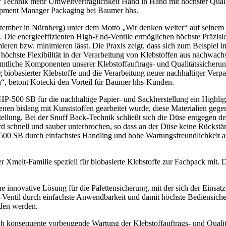
r Technik mehr Umweltverträglichkeit Hand in Hand mit höchster Qualit
lopment Manager Packaging bei Baumer hhs.
ptember in Nürnberg) unter dem Motto „Wir denken weiter“ auf seinem 
en. Die energieeffizienten High-End-Ventile ermöglichen höchste Präzis
mieren bzw. minimieren lässt. Die Praxis zeigt, dass sich zum Beispi
 höchste Flexibilität in der Verarbeitung von Klebstoffen aus nachwachs
sämtliche Komponenten unserer Klebstoffauftrags- und Qualitätssicher
ag biobasierter Klebstoffe und die Verarbeitung neuer nachhaltiger Ver
en“, betont Kotecki den Vorteil für Baumer hhs-Kunden.
P-500 SB für die nachhaltige Papier- und Sackherstellung ein Highli
en bislang mit Kunststoffen gearbeitet wurde, diese Materialien gegen 
ellung. Bei der Snuff Back-Technik schließt sich die Düse entgegen der
rd schnell und sauber unterbrochen, so dass an der Düse keine Rückstän
500 SB durch einfachstes Handling und hohe Wartungsfreundlichkeit au
melt-Familie speziell für biobasierte Klebstoffe zur Fachpack mit. 
nnovative Lösung für die Palettensicherung, mit der sich der Einsatz v
ntil durch einfachste Anwendbarkeit und damit höchste Bediensicherhe
eden werden.
uch konsequente vorbeugende Wartung der Klebstoffauftrags- und Qual