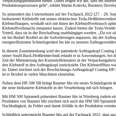
Verpackungsproduktion bieten. Dabei zeigen wir auf, dass bei unsere
Produktionsprozessen geht“, erklärt Martin Kotecki, Business Deve
So präsentiert das Unternehmen auf der Fachpack 2022 (27. - 29. Se
biobasierter Klebstoffe mit seinen elektrischen Tesla-Heißleimventil
Klebstoffraupen, weshalb sich mit ihnen der Klebstoffverbrauch opti
Klebstoffverbrauchs einsparen lassen. Zudem bieten die Tesla-Ventile
Vorteil, dass sie in der Beschaffung unabhängiger werden. „Da wir 
sie bei Bedarf flexibel an die Anforderungen anpassen, die der Auftr
energieeffizienten Schmelzgeräten bis hin zu unseren Auftragsventil
In diesem Zusammenhang wird der patentierte Auftragskopf Coating H
seiner Snuff-Back-Heißleimtechnik erlaubt er in Anwendungen, bei den
Zeit der Minimierung des Kunststoffeinsatzes in der Verpackungsherst
den Klebstoff in den Auftragskopf zurückzieht. Der Klebstofffluss wi
ist. Dabei zeichnet sich der Beschichtungs-Auftragskopf Coating HP-
ist er flexibel in vielen Maschinen einsetzbar.
Neben dem HP-500 SB bringt Baumer hhs ein neues Schmelzgerät der X
die neue biobasierte Klebstoffe in der Verarbeitung mit sich bringen.
Mit HM 500 Spiramelt präsentiert Baumer hhs in Nürnberg zudem eine i
Produkten von Baumer hhs zeichnet sich auch das HM 500 Spiramelt-Ve
Nachhaltigkeit, da Fehler und damit Abfälle in der Produktion vermi
Schließlich unterstreicht Baumer hhs auf der Fachpack 2022, dass a