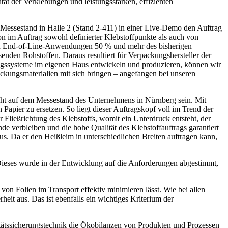
ät der Verklebungen und leistungsstarken, effizienten
Messestand in Halle 2 (Stand 2-411) in einer Live-Demo den Auftrag
ion im Auftrag sowohl definierter Klebstoffpunkte als auch von
el in End-of-Line-Anwendungen 50 % und mehr des bisherigen
enden Rohstoffen. Daraus resultiert für Verpackungshersteller der
ungssysteme im eigenen Haus entwickeln und produzieren, können wir
packungsmaterialien mit sich bringen – angefangen bei unseren
ght auf dem Messestand des Unternehmens in Nürnberg sein. Mit
Papier zu ersetzen. So liegt dieser Auftragskopf voll im Trend der
 Fließrichtung des Klebstoffs, womit ein Unterdruck entsteht, der
de verbleiben und die hohe Qualität des Klebstoffauftrags garantiert
s. Da er den Heißleim in unterschiedlichen Breiten auftragen kann,
Dieses wurde in der Entwicklung auf die Anforderungen abgestimmt,
on Folien im Transport effektiv minimieren lässt. Wie bei allen
it aus. Das ist ebenfalls ein wichtiges Kriterium der
itätssicherungstechnik die Ökobilanzen von Produkten und Prozessen