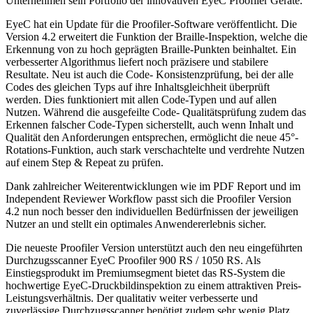
Unternehmen sein Portfolio der innovativen EyeC Proofiler Geräte.
EyeC hat ein Update für die Proofiler-Software veröffentlicht. Die
Version 4.2 erweitert die Funktion der Braille-Inspektion, welche die
Erkennung von zu hoch geprägten Braille-Punkten beinhaltet. Ein
verbesserter Algorithmus liefert noch präzisere und stabilere
Resultate. Neu ist auch die Code- Konsistenzprüfung, bei der alle
Codes des gleichen Typs auf ihre Inhaltsgleichheit überprüft
werden. Dies funktioniert mit allen Code-Typen und auf allen
Nutzen. Während die ausgefeilte Code- Qualitätsprüfung zudem das
Erkennen falscher Code-Typen sicherstellt, auch wenn Inhalt und
Qualität den Anforderungen entsprechen, ermöglicht die neue 45°-
Rotations-Funktion, auch stark verschachtelte und verdrehte Nutzen
auf einem Step & Repeat zu prüfen.
Dank zahlreicher Weiterentwicklungen wie im PDF Report und im
Independent Reviewer Workflow passt sich die Proofiler Version
4.2 nun noch besser den individuellen Bedürfnissen der jeweiligen
Nutzer an und stellt ein optimales Anwendererlebnis sicher.
Die neueste Proofiler Version unterstützt auch den neu eingeführten
Durchzugsscanner EyeC Proofiler 900 RS / 1050 RS. Als
Einstiegsprodukt im Premiumsegment bietet das RS-System die
hochwertige EyeC-Druckbildinspektion zu einem attraktiven Preis-
Leistungsverhältnis. Der qualitativ weiter verbesserte und
zuverlässige Durchzugsscanner benötigt zudem sehr wenig Platz