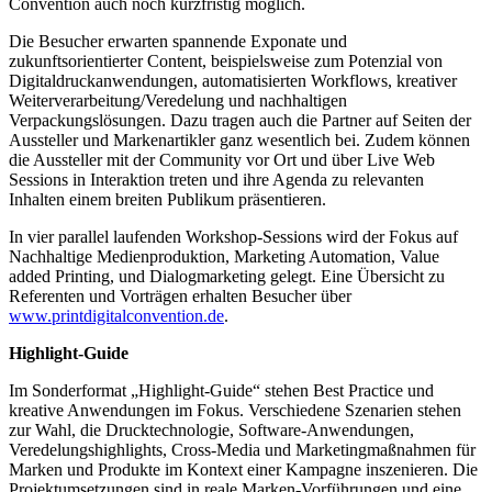
Convention auch noch kurzfristig möglich.
Die Besucher erwarten spannende Exponate und
zukunftsorientierter Content, beispielsweise zum Potenzial von
Digitaldruckanwendungen, automatisierten Workflows, kreativer
Weiterverarbeitung/Veredelung und nachhaltigen
Verpackungslösungen. Dazu tragen auch die Partner auf Seiten der
Aussteller und Markenartikler ganz wesentlich bei. Zudem können
die Aussteller mit der Community vor Ort und über Live Web
Sessions in Interaktion treten und ihre Agenda zu relevanten
Inhalten einem breiten Publikum präsentieren.
In vier parallel laufenden Workshop-Sessions wird der Fokus auf
Nachhaltige Medienproduktion, Marketing Automation, Value
added Printing, und Dialogmarketing gelegt. Eine Übersicht zu
Referenten und Vorträgen erhalten Besucher über
www.printdigitalconvention.de
.
Highlight-Guide
Im Sonderformat „Highlight-Guide“ stehen Best Practice und
kreative Anwendungen im Fokus. Verschiedene Szenarien stehen
zur Wahl, die Drucktechnologie, Software-Anwendungen,
Veredelungshighlights, Cross-Media und Marketingmaßnahmen für
Marken und Produkte im Kontext einer Kampagne inszenieren. Die
Projektumsetzungen sind in reale Marken-Vorführungen und eine