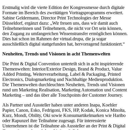
Erstmalig wird die vierte Edition der Kongressmesse durch digitale
Formate im Bereich des zweitätigen Vortragsprogramms erweitert.
Sabine Geldermann, Director Print Technologies der Messe
Düsseldorf, ergänzt dazu: „Wir freuen uns, dass wir damit auch
Teilnehmerinnen und Teilnehmern, die nicht vor Ort sein können,
den Zugang zu umfangreichen Wissenstransfer ermöglichen können.
Dies hat schon im Rahmen der virtual.drupa, die ja sogar
ausschließlich digital stattgefunden hat, hervorragend funktioniert.“
Neuheiten, Trends und Visionen in acht Themenwelten
Die Print & Digital Convention unterteilt sich in acht inspirierende
Themenwelten: Interior/Exterior Design, Brand & Product, Value
Added Printing, Weiterverarbeitung, Label & Packaging, Printed
Electronics, Dialogmarketing und Nachhaltige Medienproduktion.
Die Themenwelten durchleuchten Neuheiten, Trends und Visionen
rund um Marketing Realisation, Marketing Automation und Content
Marketing – und das über alle Touchpoints der Customer Journey.
Als Partner und Aussteller haben unter anderen Inapa, Koehler
Papier, Canon, Esko, Fedrigoni, FKS, HP, Kodak, Konica Minolta,
Kurz, Mondi, Obility, Oki sowie Konsumartikelmarken wie Haribo
oder Rapunzel ihre Teilnahme zugesagt. Für interessierte
Unternehmen ist die Teilnahme als Aussteller an der Print & Digital