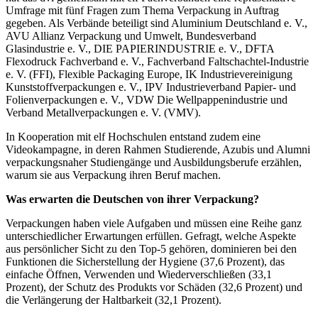
Umfrage mit fünf Fragen zum Thema Verpackung in Auftrag
gegeben. Als Verbände beteiligt sind Aluminium Deutschland e. V.,
AVU Allianz Verpackung und Umwelt, Bundesverband
Glasindustrie e. V., DIE PAPIERINDUSTRIE e. V., DFTA
Flexodruck Fachverband e. V., Fachverband Faltschachtel-Industrie
e. V. (FFI), Flexible Packaging Europe, IK Industrievereinigung
Kunststoffverpackungen e. V., IPV Industrieverband Papier- und
Folienverpackungen e. V., VDW Die Wellpappenindustrie und
Verband Metallverpackungen e. V. (VMV).
In Kooperation mit elf Hochschulen entstand zudem eine
Videokampagne, in deren Rahmen Studierende, Azubis und Alumni
verpackungsnaher Studiengänge und Ausbildungsberufe erzählen,
warum sie aus Verpackung ihren Beruf machen.
Was erwarten die Deutschen von ihrer Verpackung?
Verpackungen haben viele Aufgaben und müssen eine Reihe ganz
unterschiedlicher Erwartungen erfüllen. Gefragt, welche Aspekte
aus persönlicher Sicht zu den Top-5 gehören, dominieren bei den
Funktionen die Sicherstellung der Hygiene (37,6 Prozent), das
einfache Öffnen, Verwenden und Wiederverschließen (33,1
Prozent), der Schutz des Produkts vor Schäden (32,6 Prozent) und
die Verlängerung der Haltbarkeit (32,1 Prozent).