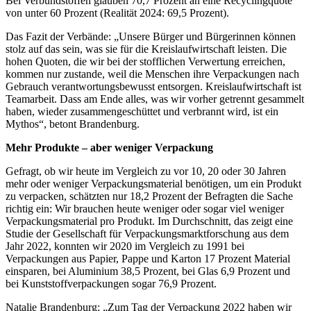
Bei Verbundstoffen glauben 70,7 Prozent an eine Recyclingquote
von unter 60 Prozent (Realität 2024: 69,5 Prozent).
Das Fazit der Verbände: „Unsere Bürger und Bürgerinnen können
stolz auf das sein, was sie für die Kreislaufwirtschaft leisten. Die
hohen Quoten, die wir bei der stofflichen Verwertung erreichen,
kommen nur zustande, weil die Menschen ihre Verpackungen nach
Gebrauch verantwortungsbewusst entsorgen. Kreislaufwirtschaft ist
Teamarbeit. Dass am Ende alles, was wir vorher getrennt gesammelt
haben, wieder zusammengeschüttet und verbrannt wird, ist ein
Mythos“, betont Brandenburg.
Mehr Produkte – aber weniger Verpackung
Gefragt, ob wir heute im Vergleich zu vor 10, 20 oder 30 Jahren
mehr oder weniger Verpackungsmaterial benötigen, um ein Produkt
zu verpacken, schätzten nur 18,2 Prozent der Befragten die Sache
richtig ein: Wir brauchen heute weniger oder sogar viel weniger
Verpackungsmaterial pro Produkt. Im Durchschnitt, das zeigt eine
Studie der Gesellschaft für Verpackungsmarktforschung aus dem
Jahr 2022, konnten wir 2020 im Vergleich zu 1991 bei
Verpackungen aus Papier, Pappe und Karton 17 Prozent Material
einsparen, bei Aluminium 38,5 Prozent, bei Glas 6,9 Prozent und
bei Kunststoffverpackungen sogar 76,9 Prozent.
Natalie Brandenburg: „Zum Tag der Verpackung 2022 haben wir