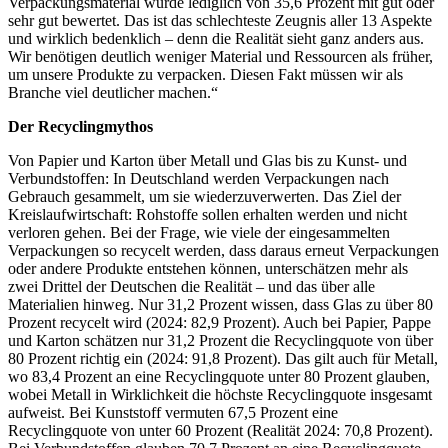
Verpackungsmaterial wurde lediglich von 35,6 Prozent mit gut oder
sehr gut bewertet. Das ist das schlechteste Zeugnis aller 13 Aspekte
und wirklich bedenklich – denn die Realität sieht ganz anders aus.
Wir benötigen deutlich weniger Material und Ressourcen als früher,
um unsere Produkte zu verpacken. Diesen Fakt müssen wir als
Branche viel deutlicher machen.“
Der Recyclingmythos
Von Papier und Karton über Metall und Glas bis zu Kunst- und
Verbundstoffen: In Deutschland werden Verpackungen nach
Gebrauch gesammelt, um sie wiederzuverwerten. Das Ziel der
Kreislaufwirtschaft: Rohstoffe sollen erhalten werden und nicht
verloren gehen. Bei der Frage, wie viele der eingesammelten
Verpackungen so recycelt werden, dass daraus erneut Verpackungen
oder andere Produkte entstehen können, unterschätzen mehr als
zwei Drittel der Deutschen die Realität – und das über alle
Materialien hinweg. Nur 31,2 Prozent wissen, dass Glas zu über 80
Prozent recycelt wird (2024: 82,9 Prozent). Auch bei Papier, Pappe
und Karton schätzen nur 31,2 Prozent die Recyclingquote von über
80 Prozent richtig ein (2024: 91,8 Prozent). Das gilt auch für Metall,
wo 83,4 Prozent an eine Recyclingquote unter 80 Prozent glauben,
wobei Metall in Wirklichkeit die höchste Recyclingquote insgesamt
aufweist. Bei Kunststoff vermuten 67,5 Prozent eine
Recyclingquote von unter 60 Prozent (Realität 2024: 70,8 Prozent).