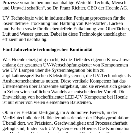
Prozesse vorantreiben und nachhaltige Werte für Technik, Mensch
und Umwelt schaffen“, so Dr. Franz Richter, CEO der Hoenle AG.
UV Technologie wird in industriellen Fertigungsprozessen für die
lösemittelfreie Trocknung und Härtung von Klebstoffen, Lacken
und Farben sowie für die chemiefreie Entkeimung von Oberflächen,
Luft und Wasser genutzt. Dabei ist diese Technologie unschlagbar
effizient und nachhaltig.
Fünf Jahrzehnte technologischer Kontinuität
Was Hoenle einzigartig macht, ist die Tiefe des eigenen Know-hows
entlang der gesamten UV-Wertschöpfungskette: von Komponenten
wie UV-Lampen über die Systemintegration bis hin zu
applikationsspezifischen Klebstoffsystemen, die UV-Technologie als
Aushärtemechanismus nutzen. Diese vertikale Kompetenz hat das
Unternehmen über Jahrzehnte aufgebaut, und sie erweist sich gerade
in Zeiten wirtschaftlichen Wandels als entscheidender Vorteil. Die
Entwicklung von hocheffizienter LED-UV Kompetenz bei Hoenle
ist nur einer von vielen elementaren Bausteinen.
Ob in der Elektronikfertigung, im Automotive-Bereich, in der
Medizintechnik, der Halbleiterindustrie oder der Displayproduktion:
Überall dort, wo Präzision, Geschwindigkeit und Prozesssicherheit
gefragt sind, finden sich UV-Systeme von Hoenle. Die Kombination