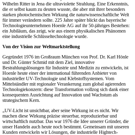
Wilhelm Ritter in Jena die ultraviolette Strahlung. Eine Erkenntnis,
die er selbst kaum zu deuten wusste, die aber mit ihrer besonders
starken photochemischen Wirkung die naturwissenschaftliche Welt
für immer verändern sollte. 225 Jahre später blickt das bayerische
Technologieunternehmen Hoenle AG auf ihr 50-jähriges Bestehen:
ein Jubiläum, das zeigt, wie aus einem physikalischen Phänomen
eine industrielle Schlüsseltechnologie wurde.
Von der Vision zur Weltmarktstellung
Gegründet 1976 im Großraum München von Prof. Dr. Karl Hönle
und Dr. Günter Schmid mit dem Ziel, innovative
Bestrahlungslösungen für Industrie und Medizin zu entwickeln, ist
Hoenle heute einer der international führenden Anbieter von
industrieller UV-Technologie und Klebstoffsystemen. Vom
Mittelständler mit regionaler Verankerung zum global agierenden
Technologiekonzern: diese Transformation vollzog sich dank einer
konsequenten Ausrichtung auf Innovation und Wachstum als
strategischem Kern.
„UV-Licht ist unsichtbar, aber seine Wirkung ist es nicht. Wir
machen diese Wirkung präzise steuerbar, reproduzierbar und
wirtschaftlich nutzbar. Das war 1976 die Idee unserer Gründer, die
unser Handeln auch heute noch bestimmt. Gemeinsam mit unseren
Kunden entwickeln wir Lösungen, die industrielle Hightech-