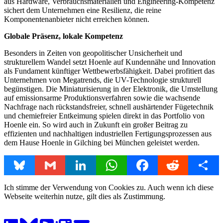
aus Hardware, Verbrauchsmaterialien und Engineering-Kompetenz
sichert dem Unternehmen eine Resilienz, die reine
Komponentenanbieter nicht erreichen können.
Globale Präsenz, lokale Kompetenz
Besonders in Zeiten von geopolitischer Unsicherheit und
strukturellem Wandel setzt Hoenle auf Kundennähe und Innovation
als Fundament künftiger Wettbewerbsfähigkeit. Dabei profitiert das
Unternehmen von Megatrends, die UV-Technologie strukturell
begünstigen. Die Miniaturisierung in der Elektronik, die Umstellung
auf emissionsarme Produktionsverfahren sowie die wachsende
Nachfrage nach rückstandsfreier, schnell aushärtender Fügetechnik
und chemiefreier Entkeimung spielen direkt in das Portfolio von
Hoenle ein. So wird auch in Zukunft ein großer Beitrag zu
effizienten und nachhaltigen industriellen Fertigungsprozessen aus
dem Hause Hoenle in Gilching bei München geleistet werden.
Bluesky
Gmail
LinkedIn
WhatsApp
Facebook
Reddit
Share
Ich stimme der Verwendung von Cookies zu. Auch wenn ich diese
Webseite weiterhin nutze, gilt dies als Zustimmung.