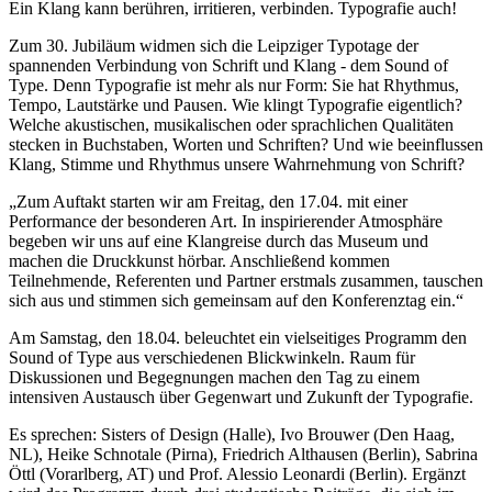
Ein Klang kann berühren, irritieren, verbinden. Typografie auch!
Zum 30. Jubiläum widmen sich die Leipziger Typotage der
spannenden Verbindung von Schrift und Klang - dem Sound of
Type. Denn Typografie ist mehr als nur Form: Sie hat Rhythmus,
Tempo, Lautstärke und Pausen. Wie klingt Typografie eigentlich?
Welche akustischen, musikalischen oder sprachlichen Qualitäten
stecken in Buchstaben, Worten und Schriften? Und wie beeinflussen
Klang, Stimme und Rhythmus unsere Wahrnehmung von Schrift?
„Zum Auftakt starten wir am Freitag, den 17.04. mit einer
Performance der besonderen Art. In inspirierender Atmosphäre
begeben wir uns auf eine Klangreise durch das Museum und
machen die Druckkunst hörbar. Anschließend kommen
Teilnehmende, Referenten und Partner erstmals zusammen, tauschen
sich aus und stimmen sich gemeinsam auf den Konferenztag ein.“
Am Samstag, den 18.04. beleuchtet ein vielseitiges Programm den
Sound of Type aus verschiedenen Blickwinkeln. Raum für
Diskussionen und Begegnungen machen den Tag zu einem
intensiven Austausch über Gegenwart und Zukunft der Typografie.
Es sprechen: Sisters of Design (Halle), Ivo Brouwer (Den Haag,
NL), Heike Schnotale (Pirna), Friedrich Althausen (Berlin), Sabrina
Öttl (Vorarlberg, AT) und Prof. Alessio Leonardi (Berlin). Ergänzt