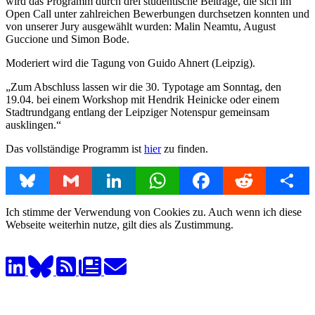
wird das Programm durch drei studentische Beiträge, die sich im
Open Call unter zahlreichen Bewerbungen durchsetzen konnten und
von unserer Jury ausgewählt wurden: Malin Neamtu, August
Guccione und Simon Bode.
Moderiert wird die Tagung von Guido Ahnert (Leipzig).
„Zum Abschluss lassen wir die 30. Typotage am Sonntag, den
19.04. bei einem Workshop mit Hendrik Heinicke oder einem
Stadtrundgang entlang der Leipziger Notenspur gemeinsam
ausklingen.“
Das vollständige Programm ist
hier
zu finden.
Bluesky
Gmail
LinkedIn
WhatsApp
Facebook
Reddit
Share
Ich stimme der Verwendung von Cookies zu. Auch wenn ich diese
Webseite weiterhin nutze, gilt dies als Zustimmung.