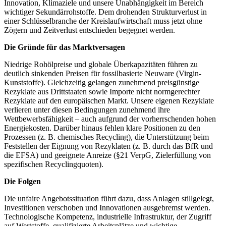
Innovation, Klimaziele und unsere Unabhängigkeit im Bereich
wichtiger Sekundärrohstoffe. Dem drohenden Strukturverlust in
einer Schlüsselbranche der Kreislaufwirtschaft muss jetzt ohne
Zögern und Zeitverlust entschieden begegnet werden.
Die Gründe für das Marktversagen
Niedrige Rohölpreise und globale Überkapazitäten führen zu
deutlich sinkenden Preisen für fossilbasierte Neuware (Virgin-
Kunststoffe). Gleichzeitig gelangen zunehmend preisgünstige
Rezyklate aus Drittstaaten sowie Importe nicht normgerechter
Rezyklate auf den europäischen Markt. Unsere eigenen Rezyklate
verlieren unter diesen Bedingungen zunehmend ihre
Wettbewerbsfähigkeit – auch aufgrund der vorherrschenden hohen
Energiekosten. Darüber hinaus fehlen klare Positionen zu den
Prozessen (z. B. chemisches Recycling), die Unterstützung beim
Feststellen der Eignung von Rezyklaten (z. B. durch das BfR und
die EFSA) und geeignete Anreize (§21 VerpG, Zielerfüllung von
spezifischen Recyclingquoten).
Die Folgen
Die unfaire Angebotssituation führt dazu, dass Anlagen stillgelegt,
Investitionen verschoben und Innovationen ausgebremst werden.
Technologische Kompetenz, industrielle Infrastruktur, der Zugriff
auf Wertstoffe, qualifizierte Arbeitsplätze und wichtige