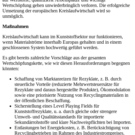
Wertschöpfung gehen unwiederbringlich verloren. Die erfolgreiche
Umsetzung der europäischen Kreislaufwirtschaft wird so
unmöglich.
Maßnahmen
Kreislaufwirtschaft kann im Kunststoffsektor nur funktionieren,
wenn Materialströme innerhalb Europas gehalten und in einem
geschlossenen System hochwertig geführt werden.
Es gibt bereits zahlreiche Vorschläge aus der gesamten
Wertschöpfungskette, wie wir diesen Herausforderungen begegnen
könnten:
Schaffung von Marktanreizen für Rezyklate, z. B. durch
steuerliche Vorteile (reduzierte Mehrwertsteuersätze für
Rezyklate und daraus hergestellte Produkte), Ökomodulation
sowie eine priorisierte Nutzung von Recyclingmaterialien in
der öffentlichen Beschaffung.
Sicherstellung eines Level Playing Fields für
Kunststoffrezyklate, u. a. durch gleiche oder strengere
Umwelt- und Qualitätsstandards für importierte
Sekundärrohstoffe und klare Nachweispflichten bei Importen.
Entlastungen bei Energiekosten, z. B. Berücksichtigung von
Recyclingbetrieben im Rahmen des Industriestrompreises.