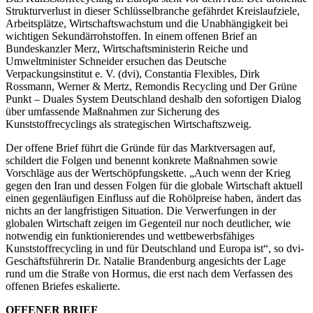
Strukturverlust in dieser Schlüsselbranche gefährdet Kreislaufziele,
Arbeitsplätze, Wirtschaftswachstum und die Unabhängigkeit bei
wichtigen Sekundärrohstoffen. In einem offenen Brief an
Bundeskanzler Merz, Wirtschaftsministerin Reiche und
Umweltminister Schneider ersuchen das Deutsche
Verpackungsinstitut e. V. (dvi), Constantia Flexibles, Dirk
Rossmann, Werner & Mertz, Remondis Recycling und Der Grüne
Punkt – Duales System Deutschland deshalb den sofortigen Dialog
über umfassende Maßnahmen zur Sicherung des
Kunststoffrecyclings als strategischen Wirtschaftszweig.
Der offene Brief führt die Gründe für das Marktversagen auf,
schildert die Folgen und benennt konkrete Maßnahmen sowie
Vorschläge aus der Wertschöpfungskette. „Auch wenn der Krieg
gegen den Iran und dessen Folgen für die globale Wirtschaft aktuell
einen gegenläufigen Einfluss auf die Rohölpreise haben, ändert das
nichts an der langfristigen Situation. Die Verwerfungen in der
globalen Wirtschaft zeigen im Gegenteil nur noch deutlicher, wie
notwendig ein funktionierendes und wettbewerbsfähiges
Kunststoffrecycling in und für Deutschland und Europa ist“, so dvi-
Geschäftsführerin Dr. Natalie Brandenburg angesichts der Lage
rund um die Straße von Hormus, die erst nach dem Verfassen des
offenen Briefes eskalierte.
OFFENER BRIEF