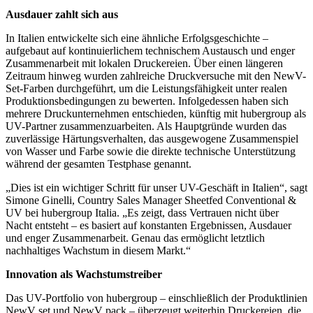
Ausdauer zahlt sich aus
In Italien entwickelte sich eine ähnliche Erfolgsgeschichte –
aufgebaut auf kontinuierlichem technischem Austausch und enger
Zusammenarbeit mit lokalen Druckereien. Über einen längeren
Zeitraum hinweg wurden zahlreiche Druckversuche mit den NewV-
Set-Farben durchgeführt, um die Leistungsfähigkeit unter realen
Produktionsbedingungen zu bewerten. Infolgedessen haben sich
mehrere Druckunternehmen entschieden, künftig mit hubergroup als
UV-Partner zusammenzuarbeiten. Als Hauptgründe wurden das
zuverlässige Härtungsverhalten, das ausgewogene Zusammenspiel
von Wasser und Farbe sowie die direkte technische Unterstützung
während der gesamten Testphase genannt.
„Dies ist ein wichtiger Schritt für unser UV-Geschäft in Italien“, sagt
Simone Ginelli, Country Sales Manager Sheetfed Conventional &
UV bei hubergroup Italia. „Es zeigt, dass Vertrauen nicht über
Nacht entsteht – es basiert auf konstanten Ergebnissen, Ausdauer
und enger Zusammenarbeit. Genau das ermöglicht letztlich
nachhaltiges Wachstum in diesem Markt.“
Innovation als Wachstumstreiber
Das UV-Portfolio von hubergroup – einschließlich der Produktlinien
NewV set und NewV pack – überzeugt weiterhin Druckereien, die