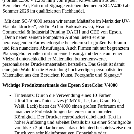
(Format 2.500 × 1.250 mm) von Epson. Anwendern aus den
Bereichen Art, Foto und Signage erstehen den neuen SC-V4000 ab
Sommer 2026 im qualifizierten Fachhandel.
„Mit dem SC-V4000 setzen wir erneut Maßstäbe im Markt der UV-
Flachbettdrucker“, erklärt Achim Bukmakowski, Head of
Commercial & Industrial Printing DACH und CEE von Epson.
„Denn neben seinem kompakten Aufbau liefert er eine
herausragenden Farbwiedergabe bei einem sehr großen Farbraum
und fein nuancierte Abstufungen. Auch Firmen mit nur begrenztem
Platzangebot erhalten mit ihm eine Lösung, mit der sie auf einer
Vielzahl unterschiedlicher Materialien bemerkenswerte,
personalisierte Druckermaterialien herstellen. Das Gerät ist damit
eine gute Wahl für die Herstellung hochwertiger personalisierter
Materialien aus den Bereichen Kunst, Fotografie und Signage.“
Wichtige Produktmerkmale des Epson SureColor V4000
Tintensatz: Durch die Verwendung eines 10-Farben-
UltraChrome-Tintensatzes (CMYK, Lc, Lm, Grau, Rot,
Weiß, Lack) bietet der V4000 einen großen Farbraum und
nuancierte Farbabstufungen bei einer nur minimalen
Körnigkeit. Der Drucker reproduziert dabei auch Text in
hoher Auflösung und arbeitet Details bis zu einer Schriftgröße
von bis zu 2 pt klar heraus – das erleichtert beispielsweise den
Druck von sehr kleinformatigen Copyrights oder