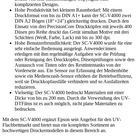
komplizierten Designs.
Hohe Produktivität bei kleinem Raumbedarf: Mit einem
Druckformat von bis zu DIN A1+ kann der SC-V4000 zwei
DIN A2 Bögen (18"×24") gleichzeitig drucken. Durch den
Einsatz von drei PrecisionCore Druckköpfen mit jeweils 400
Düsen pro Reihe druckt das Gerät simultan Motive mit drei
Schichten (Weiß, Farbe, Lack) mit bis zu 300 dpi.
Hohe Benutzerfreundlichkeit: Der SC-V4000 wurde für eine
sehr einfache Bedienung ausgelegt. Anwender:innen
erledigen mit ihm regelmäßige Aufgaben wie die Prüfung
oder Reinigung des Druckkopfes, Düsenprüfungen sowie den
Austausch von Tinten oder des Resttintentanks von der
Vorderseite aus. Ein Sensor zur Erfassung der Medienhöhe
sowie ein Mediencrash-Sensor erhöhen die Betriebseffizienz,
weil sie Druckkopfausfälle verhindern und so Ausfallzeiten
reduzieren.
Vielseitig: Der SC-V4000 bedruckt Materialien mit einer
Dicke von bis zu 200 mm. Durch die Verwendung des UV-
DTFilms ist es auch möglich, nicht plane Materialien zu
bedrucken.
Mit dem SC-V4000 ergänzt Epson sein Angebot für den UV-
Flachbettmarkt und bietet nun ein komplettes Sortiment an
hochwertigen Druckermodellen in diesem Bereich an.