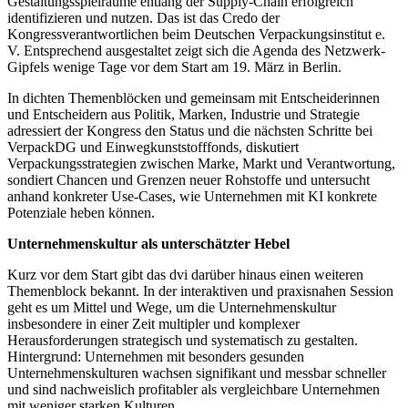
Gestaltungsspielräume entlang der Supply-Chain erfolgreich
identifizieren und nutzen. Das ist das Credo der
Kongressverantwortlichen beim Deutschen Verpackungsinstitut e.
V. Entsprechend ausgestaltet zeigt sich die Agenda des Netzwerk-
Gipfels wenige Tage vor dem Start am 19. März in Berlin.
In dichten Themenblöcken und gemeinsam mit Entscheiderinnen
und Entscheidern aus Politik, Marken, Industrie und Strategie
adressiert der Kongress den Status und die nächsten Schritte bei
VerpackDG und Einwegkunststofffonds, diskutiert
Verpackungsstrategien zwischen Marke, Markt und Verantwortung,
sondiert Chancen und Grenzen neuer Rohstoffe und untersucht
anhand konkreter Use-Cases, wie Unternehmen mit KI konkrete
Potenziale heben können.
Unternehmenskultur als unterschätzter Hebel
Kurz vor dem Start gibt das dvi darüber hinaus einen weiteren
Themenblock bekannt. In der interaktiven und praxisnahen Session
geht es um Mittel und Wege, um die Unternehmenskultur
insbesondere in einer Zeit multipler und komplexer
Herausforderungen strategisch und systematisch zu gestalten.
Hintergrund: Unternehmen mit besonders gesunden
Unternehmenskulturen wachsen signifikant und messbar schneller
und sind nachweislich profitabler als vergleichbare Unternehmen
mit weniger starken Kulturen.