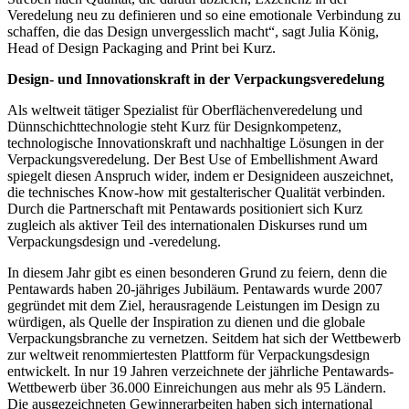
Veredelung neu zu definieren und so eine emotionale Verbindung zu
schaffen, die das Design unvergesslich macht“, sagt Julia König,
Head of Design Packaging and Print bei Kurz.
Design- und Innovationskraft in der Verpackungsveredelung
Als weltweit tätiger Spezialist für Oberflächenveredelung und
Dünnschichttechnologie steht Kurz für Designkompetenz,
technologische Innovationskraft und nachhaltige Lösungen in der
Verpackungsveredelung. Der Best Use of Embellishment Award
spiegelt diesen Anspruch wider, indem er Designideen auszeichnet,
die technisches Know-how mit gestalterischer Qualität verbinden.
Durch die Partnerschaft mit Pentawards positioniert sich Kurz
zugleich als aktiver Teil des internationalen Diskurses rund um
Verpackungsdesign und -veredelung.
In diesem Jahr gibt es einen besonderen Grund zu feiern, denn die
Pentawards haben 20-jähriges Jubiläum. Pentawards wurde 2007
gegründet mit dem Ziel, herausragende Leistungen im Design zu
würdigen, als Quelle der Inspiration zu dienen und die globale
Verpackungsbranche zu vernetzen. Seitdem hat sich der Wettbewerb
zur weltweit renommiertesten Plattform für Verpackungsdesign
entwickelt. In nur 19 Jahren verzeichnete der jährliche Pentawards-
Wettbewerb über 36.000 Einreichungen aus mehr als 95 Ländern.
Die ausgezeichneten Gewinnerarbeiten haben sich international