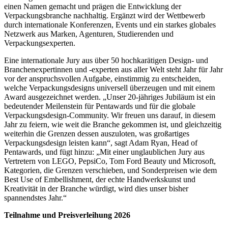
einen Namen gemacht und prägen die Entwicklung der
Verpackungsbranche nachhaltig. Ergänzt wird der Wettbewerb
durch internationale Konferenzen, Events und ein starkes globales
Netzwerk aus Marken, Agenturen, Studierenden und
Verpackungsexperten.
Eine internationale Jury aus über 50 hochkarätigen Design- und
Branchenexpertinnen und -experten aus aller Welt steht Jahr für Jahr
vor der anspruchsvollen Aufgabe, einstimmig zu entscheiden,
welche Verpackungsdesigns universell überzeugen und mit einem
Award ausgezeichnet werden. „Unser 20-jähriges Jubiläum ist ein
bedeutender Meilenstein für Pentawards und für die globale
Verpackungsdesign-Community. Wir freuen uns darauf, in diesem
Jahr zu feiern, wie weit die Branche gekommen ist, und gleichzeitig
weiterhin die Grenzen dessen auszuloten, was großartiges
Verpackungsdesign leisten kann“, sagt Adam Ryan, Head of
Pentawards, und fügt hinzu: „Mit einer unglaublichen Jury aus
Vertretern von LEGO, PepsiCo, Tom Ford Beauty und Microsoft,
Kategorien, die Grenzen verschieben, und Sonderpreisen wie dem
Best Use of Embellishment, der echte Handwerkskunst und
Kreativität in der Branche würdigt, wird dies unser bisher
spannendstes Jahr.“
Teilnahme und Preisverleihung 2026