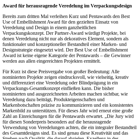
Award für herausragende Veredelung im Verpackungsdesign
Bereits zum dritten Mal verleihen Kurz und Pentawards den Best
Use of Embellishment Award für den gezielten Einsatz von
Veredelung und Design in einem ganzheitlichen
Verpackungskonzept. Der Partner-Award würdigt Projekte, bei
denen Veredelung nicht nur als dekoratives Element, sondern als
funktionaler und konzeptioneller Bestandteil einer Marken- und
Designstrategie eingesetzt wird. Der Best Use of Embellishment
Award ist keine eigene Kategorie der Pentawards – die Gewinner
werden aus allen eingereichten Projekten ermittelt.
Für Kurz ist diese Preisvergabe von großer Bedeutung: Alle
nominierten Projekte zeigen eindrucksvoll, wie vielseitig, kreativ
und differenziert eine Veredelung oder Blindprägung in ein
Verpackungs-Gesamtkonzept einfließen kann. Die bisher
nominierten und ausgezeichneten Arbeiten machen sichtbar, wie
Veredelung dazu beiträgt, Produkteigenschaften und
Markenbotschaften präzise zu kommunizieren und ein konsistentes
Markenbild zu unterstützen. Für dieses Jahr wird erneut eine große
Zahl an Einreichungen für die Pentawards erwartet. „Die Jury wird
für diesen Sonderpreis besonders auf die herausragende
Verwendung von Veredelungen achten, die ein integraler Bestandteil
des Gesamtdesigns sind. Es sind genau diese Kreativität und das
Streben nach Qualität, die darauf abzielen, Exzellenz in der