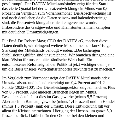
geschrumpft. Der DATEV Mittelstandsindex zeigt für den Start in
das vierte Quartal bei der Umsatzentwicklung ein Minus von 0,6
Prozent im Vergleich zum Vorjahresmonat. Die Abschwächung ist
real noch deutlicher, da die Daten saison- und kalenderbereinigt
sind, die Preisentwicklung aber nicht eingerechnet wurde.
Insbesondere das Gastgewerbe und Kleinstunternehmen kämpfen
mit deutlichen Umsatzrückgängen.
Für Prof. Dr. Robert Mayr, CEO der DATEV eG, machen diese
Daten deutlich, wie dringend weitere Maßnahmen zur kurzfristigen
Stärkung des Mittelstands benötigt werden: „Die bisherigen
Stabilisierungshilfen sind unzureichend. Wir brauchen dringend eine
klare Vision für unsere mittelständische Wirtschaft. Ein
entschlossenes Reformsignal der Politik ist jetzt wichtiger denn je,
um die Basis unseres Wirtschaftsstandortes zukunftsfest zu machen.“
Im Vergleich zum Vormonat steigt der DATEV Mittelstandsindex
Umsatz saison- und kalenderbereinigt um 0,4 Prozent auf 91,2
Punkte (2022=100). Der Dienstleistungssektor zeigt ein leichtes Plus
von 0,5 Prozent. Alle anderen Branchen liegen im Minus.
Besonders deutlich ist dies im Gastgewerbe (minus 5,5 Prozent).
Aber auch im Bauhauptgewerbe (minus 1,4 Prozent) und im Handel
(minus 1,3 Prozent) sank der Umsatz. Diese Entwicklung gilt vor
allem für Kleinstunternehmen. Hier ging der Umsatz um ganze 5,0
Prozent zurück. Dafür ist für den Oktober bei den kleinen und