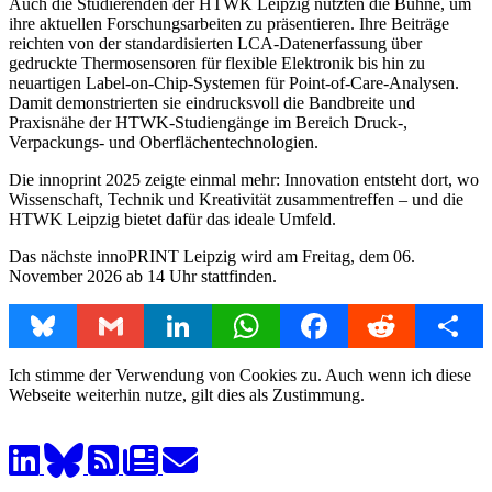
Auch die Studierenden der HTWK Leipzig nutzten die Bühne, um
ihre aktuel­len Forschungsarbeiten zu präsentieren. Ihre Beiträge
reichten von der stan­dardisierten LCA-Datenerfassung über
gedruckte Thermosensoren für flexi­ble Elektronik bis hin zu
neuartigen Label-on-Chip-Systemen für Point-of-Care-Analysen.
Damit demonstrierten sie eindrucksvoll die Bandbreite und
Praxisnähe der HTWK-Studiengänge im Bereich Druck-,
Verpackungs- und Oberflächentechnologien.
Die innoprint 2025 zeigte einmal mehr: Innovation entsteht dort, wo
Wissen­schaft, Technik und Kreativität zusammentreffen – und die
HTWK Leipzig bietet dafür das ideale Umfeld.
Das nächste innoPRINT Leipzig wird am Freitag, dem 06.
November 2026 ab 14 Uhr stattfinden.
Bluesky
Gmail
LinkedIn
WhatsApp
Facebook
Reddit
Share
Ich stimme der Verwendung von Cookies zu. Auch wenn ich diese
Webseite weiterhin nutze, gilt dies als Zustimmung.