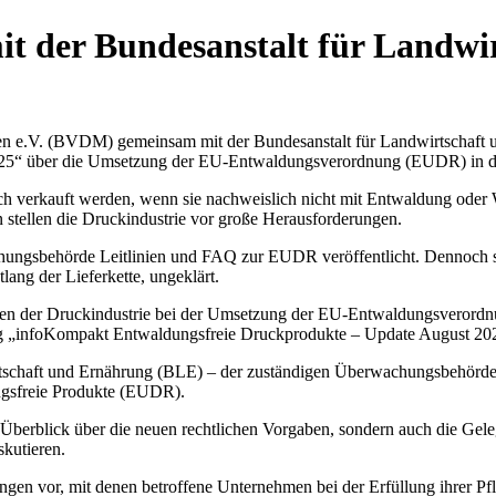
 der Bundesanstalt für Landwi
 e.V. (BVDM) gemeinsam mit der Bundesanstalt für Landwirtschaft un
25“ über die Umsetzung der EU-Entwaldungsverordnung (EUDR) in de
 verkauft werden, wenn sie nachweislich nicht mit Entwaldung oder 
tellen die Druckindustrie vor große Herausforderungen.
ungsbehörde Leitlinien und FAQ zur EUDR veröffentlicht. Dennoch s
ang der Lieferkette, ungeklärt.
hmen der Druckindustrie bei der Umsetzung der EU-Entwaldungsveror
ung „infoKompakt Entwaldungsfreie Druckprodukte – Update August 202
schaft und Ernährung (BLE) – der zuständigen Überwachungsbehörde –
gsfreie Produkte (EUDR).
Überblick über die neuen rechtlichen Vorgaben, sondern auch die Gele
skutieren.
ngen vor, mit denen betroffene Unternehmen bei der Erfüllung ihrer Pf