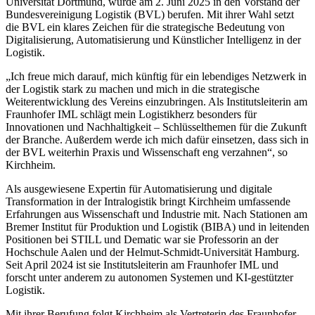
Universität Dortmund, wurde am 2. Juni 2025 in den Vorstand der
Bundesvereinigung Logistik (BVL) berufen. Mit ihrer Wahl setzt
die BVL ein klares Zeichen für die strategische Bedeutung von
Digitalisierung, Automatisierung und Künstlicher Intelligenz in der
Logistik.
„Ich freue mich darauf, mich künftig für ein lebendiges Netzwerk in
der Logistik stark zu machen und mich in die strategische
Weiterentwicklung des Vereins einzubringen. Als Institutsleiterin am
Fraunhofer IML schlägt mein Logistikherz besonders für
Innovationen und Nachhaltigkeit – Schlüsselthemen für die Zukunft
der Branche. Außerdem werde ich mich dafür einsetzen, dass sich in
der BVL weiterhin Praxis und Wissenschaft eng verzahnen“, so
Kirchheim.
Als ausgewiesene Expertin für Automatisierung und digitale
Transformation in der Intralogistik bringt Kirchheim umfassende
Erfahrungen aus Wissenschaft und Industrie mit. Nach Stationen am
Bremer Institut für Produktion und Logistik (BIBA) und in leitenden
Positionen bei STILL und Dematic war sie Professorin an der
Hochschule Aalen und der Helmut-Schmidt-Universität Hamburg.
Seit April 2024 ist sie Institutsleiterin am Fraunhofer IML und
forscht unter anderem zu autonomen Systemen und KI-gestützter
Logistik.
Mit ihrer Berufung folgt Kirchheim als Vertreterin des Fraunhofer