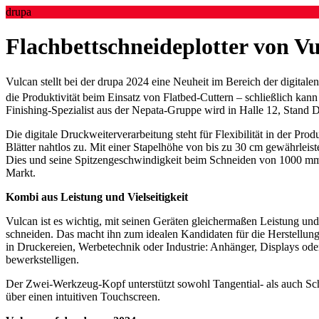
drupa
Flachbettschneideplotter von V
Vulcan stellt bei der drupa 2024 eine Neuheit im Bereich der digital
die Produktivität beim Einsatz von Flatbed-Cuttern – schließlich kan
Finishing-Spezialist aus der Nepata-Gruppe wird in Halle 12, Stand 
Die digitale Druckweiterverarbeitung steht für Flexibilität in der Pr
Blätter nahtlos zu. Mit einer Stapelhöhe von bis zu 30 cm gewährle
Dies und seine Spitzengeschwindigkeit beim Schneiden von 1000 mm
Markt.
Kombi aus Leistung und Vielseitigkeit
Vulcan ist es wichtig, mit seinen Geräten gleichermaßen Leistung un
schneiden. Das macht ihn zum idealen Kandidaten für die Herstellung 
in Druckereien, Werbetechnik oder Industrie: Anhänger, Displays oder 
bewerkstelligen.
Der Zwei-Werkzeug-Kopf unterstützt sowohl Tangential- als auch Sch
über einen intuitiven Touchscreen.