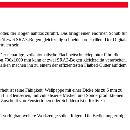
lotter, der Bogen nahtlos zuführt. Das bringt einen enormen Schub für
ät zwei SRA3-Bogen gleichzeitig schneiden oder rillen. Der Digital-
reten sein.
er neuartige, vollautomatische Flachbettschneideplotter führt die
h von 700x1000 mm kann er zwei SRA3-Bogen gleichzeitig verarbeiten.
ken machen ihn zu einem der effizientesten Flatbed-Cutter auf dem
heit ist seine Fähigkeit, Wellpappe mit einer Dicke bis zu 6 mm zu
h für Kleinserien, individualisierte Medien und Sonderproduktionen
uschnitt von Fensterfolien oder Schildern ist effektiv zu
 verfügbar, weitere Werkzeuge sollen folgen. Die Bedienung erfolgt