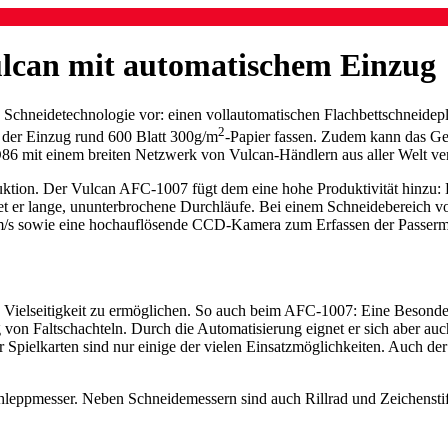
ulcan mit automatischem Einzug
en Schneidetechnologie vor: einen vollautomatischen Flachbettschneidep
2
n der Einzug rund 600 Blatt 300g/m
-Papier fassen. Zudem kann das Ger
D86 mit einem breiten Netzwerk von Vulcan-Händlern aus aller Welt vert
oduktion. Der Vulcan AFC-1007 fügt dem eine hohe Produktivität hinzu: D
istet er lange, ununterbrochene Durchläufe. Bei einem Schneidebereic
/s sowie eine hochauflösende CCD-Kamera zum Erfassen der Passermar
d Vielseitigkeit zu ermöglichen. So auch beim AFC-1007: Eine Besonder
von Faltschachteln. Durch die Automatisierung eignet er sich aber auc
Spielkarten sind nur einige der vielen Einsatzmöglichkeiten. Auch der Z
leppmesser. Neben Schneidemessern sind auch Rillrad und Zeichenstift