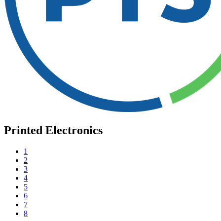
Printed Electronics
1
2
3
4
5
6
7
8