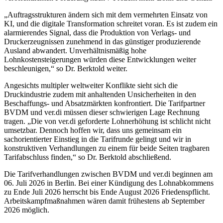
„Auftragsstrukturen ändern sich mit dem vermehrten Einsatz von
KI, und die digitale Transformation schreitet voran. Es ist zudem ein
alarmierendes Signal, dass die Produktion von Verlags- und
Druckerzeugnissen zunehmend in das günstiger produzierende
Ausland abwandert. Unverhältnismäßig hohe
Lohnkostensteigerungen würden diese Entwicklungen weiter
beschleunigen,“ so Dr. Berktold weiter.
Angesichts multipler weltweiter Konflikte sieht sich die
Druckindustrie zudem mit anhaltenden Unsicherheiten in den
Beschaffungs- und Absatzmärkten konfrontiert. Die Tarifpartner
BVDM und ver.di müssen dieser schwierigen Lage Rechnung
tragen. „Die von ver.di geforderte Lohnerhöhung ist schlicht nicht
umsetzbar. Dennoch hoffen wir, dass uns gemeinsam ein
sachorientierter Einstieg in die Tarifrunde gelingt und wir in
konstruktiven Verhandlungen zu einem für beide Seiten tragbaren
Tarifabschluss finden,“ so Dr. Berktold abschließend.
Die Tarifverhandlungen zwischen BVDM und ver.di beginnen am
06. Juli 2026 in Berlin. Bei einer Kündigung des Lohnabkommens
zu Ende Juli 2026 herrscht bis Ende August 2026 Friedenspflicht.
Arbeitskampfmaßnahmen wären damit frühestens ab September
2026 möglich.