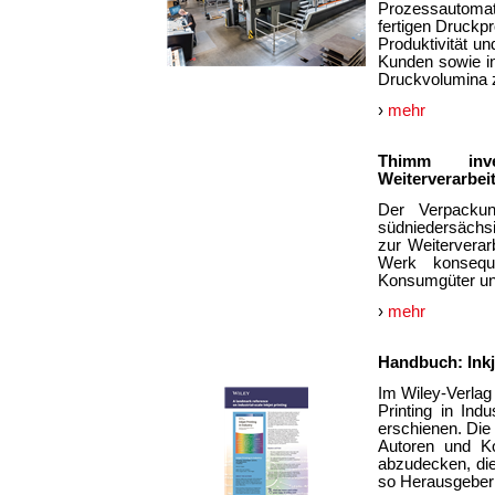
Prozessautomati
fertigen Druckp
Produktivität un
Kunden sowie i
Druckvolumina z
›
mehr
Thimm inv
Weiterverarbe
Der Verpackun
südniedersächsi
zur Weiterverar
Werk konsequ
Konsumgüter u
›
mehr
Handbuch: Inkje
Im Wiley-Verlag 
Printing in Ind
erschienen. Die
Autoren und Ko
abzudecken, die 
so Herausgeber