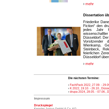
›
mehr
Dissertation ü
Friederike Dane
Fiction“ den dr
jedes Jahr h
wissenschaftler
Düsseldorf. Der
Vorsitzender 
Wienkamp, Ges
Steinbeck, Rekt
feierlichen Ze
Düsseldorf überr
›
mehr
Die nächsten Termine:
›
FachPack 2022, 27.09. - 29.0
›
K 2022, 19.10. - 26.10., Düss
›
drupa 2024, 28.05. - 07.06., 
Impressum
Druckspiegel
Keppler-Junius GmbH & Co. KG