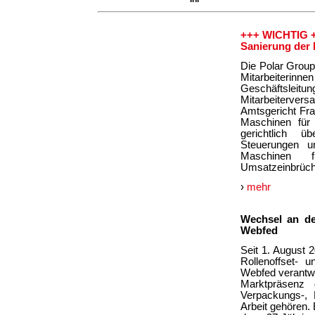
+++ WICHTIG 
Sanierung der
Die Polar Group
Mitarbeiterinn
Geschäftsleit
Mitarbeiterve
Amtsgericht Fra
Maschinen für 
gerichtlich ü
Steuerungen u
Maschinen f
Umsatzeinbrüche
›
mehr
Wechsel an de
Webfed
Seit 1. August 
Rollenoffset- 
Webfed verantwo
Marktpräsenz 
Verpackungs-,
Arbeit gehören