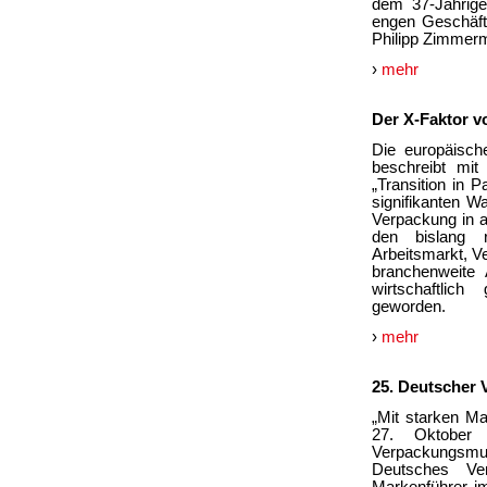
dem 37-Jährige
engen Geschäft
Philipp Zimmerm
›
mehr
Der X-Faktor v
Die europäisch
beschreibt mit
„Transition in 
signifikanten W
Verpackung in a
den bislang r
Arbeitsmarkt, V
branchenweite 
wirtschaftlich
geworden.
›
mehr
25. Deutscher 
„Mit starken Ma
27. Oktober
Verpackungsm
Deutsches Ve