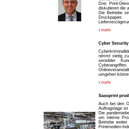
Drei Print-Dien
diskutieren die
Die Betriebe s
Druckpapier,
Lieferverzögeru
›
mehr
Cyber Security 
Cyberkriminalitä
nimmt stetig z
sensibler Ku
Cyberangriff
Onlineveranst
umgehen könne
›
mehr
Saxoprint pro
Auch bei den On
Auftragslage is
Die pandemiebe
um interne Proz
Betriebe weiter
Printmedien