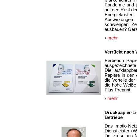
Markenführer i
Pandemie und je
auf den Rest der
Energiekosten
Auswirkungen 
schwierigen Ze
ausbauen? Gerad
›
mehr
Verrückt nach 
Berberich Papi
ausgezeichnete 
Die aufklappba
Papiere in den 
die Vorteile de
die hohe Weiße 
Plus Preprint.
›
mehr
Druckpapier-L
Betriebe
Das motio-Netz
Dienstleister (
lädt zu seinen