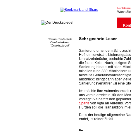
Probleme m
Wenn Sie 
Kont
Sehr geehrte Leser,
Stefan Breitenfeld
Chefredakteur
"Druckspiegel"
Sanierung unter dem Schutzschir
Hofheim erwischt. Lieferengpäs
Umsatzeinbrüche, bedrohte Zahlu
die fatale Kette. Nach jetzigem S
Sanierung hinaus mit allen Mitarb
mit allen rund 380 Mitarbeitern un
bestellte Generalbevollmächtigt
ausdrückt, klingt dann aber viell
Sanierungsverfahren
ist
eine Stö
Ich möchte Ihre Aufmerksamkeit 
uns vorhin erreichte, für den Mo
vorliegt: Sie betrifft den geplant
Sparte
von Agfa an Aurelius. Vor
Hürden soll die Transaktion im 
Dass der heutige allgemeine Nac
endet, ist reiner Zufall.
Ihr