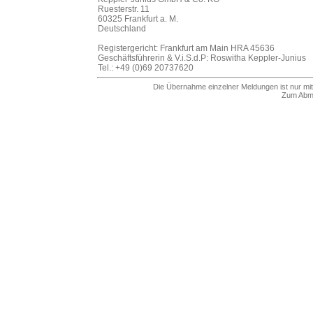
Ruesterstr. 11
60325 Frankfurt a. M.
Deutschland
Registergericht: Frankfurt am Main HRA 45636
Geschäftsführerin & V.i.S.d.P: Roswitha Keppler-Junius
Tel.: +49 (0)69 20737620
Die Übernahme einzelner Meldungen ist nur mit
Zum Abme