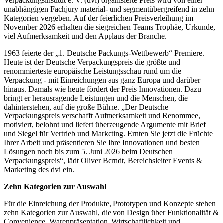
Verpackungsinstitut e. V. (dvi) organisierte Preis wird von einer
unabhängigen Fachjury material- und segmentübergreifend in zehn
Kategorien vergeben. Auf der feierlichen Preisverleihung im
November 2026 erhalten die siegreichen Teams Trophäe, Urkunde,
viel Aufmerksamkeit und den Applaus der Branche.
1963 feierte der „1. Deutsche Packungs-Wettbewerb“ Premiere.
Heute ist der Deutsche Verpackungspreis die größte und
renommierteste europäische Leistungsschau rund um die
Verpackung - mit Einreichungen aus ganz Europa und darüber
hinaus. Damals wie heute fördert der Preis Innovationen. Dazu
bringt er herausragende Leistungen und die Menschen, die
dahinterstehen, auf die große Bühne. „Der Deutsche
Verpackungspreis verschafft Aufmerksamkeit und Renommee,
motiviert, belohnt und liefert überzeugende Argumente mit Brief
und Siegel für Vertrieb und Marketing. Ernten Sie jetzt die Früchte
Ihrer Arbeit und präsentieren Sie Ihre Innovationen und besten
Lösungen noch bis zum 5. Juni 2026 beim Deutschen
Verpackungspreis“, lädt Oliver Berndt, Bereichsleiter Events &
Marketing des dvi ein.
Zehn Kategorien zur Auswahl
Für die Einreichung der Produkte, Prototypen und Konzepte stehen
zehn Kategorien zur Auswahl, die von Design über Funktionalität &
Convenience, Warenpräsentation, Wirtschaftlichkeit und