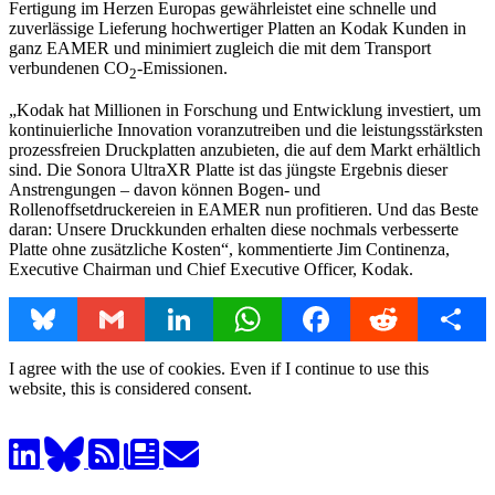
Fertigung im Herzen Europas gewährleistet eine schnelle und
zuverlässige Lieferung hochwertiger Platten an Kodak Kunden in
ganz EAMER und minimiert zugleich die mit dem Transport
verbundenen CO
-Emissionen.
2
„Kodak hat Millionen in Forschung und Entwicklung investiert, um
kontinuierliche Innovation voranzutreiben und die leistungsstärksten
prozessfreien Druckplatten anzubieten, die auf dem Markt erhältlich
sind. Die Sonora UltraXR Platte ist das jüngste Ergebnis dieser
Anstrengungen – davon können Bogen- und
Rollenoffsetdruckereien in EAMER nun profitieren. Und das Beste
daran: Unsere Druckkunden erhalten diese nochmals verbesserte
Platte ohne zusätzliche Kosten“, kommentierte Jim Continenza,
Executive Chairman und Chief Executive Officer, Kodak.
Bluesky
Gmail
LinkedIn
WhatsApp
Facebook
Reddit
Share
I agree with the use of cookies. Even if I continue to use this
website, this is considered consent.